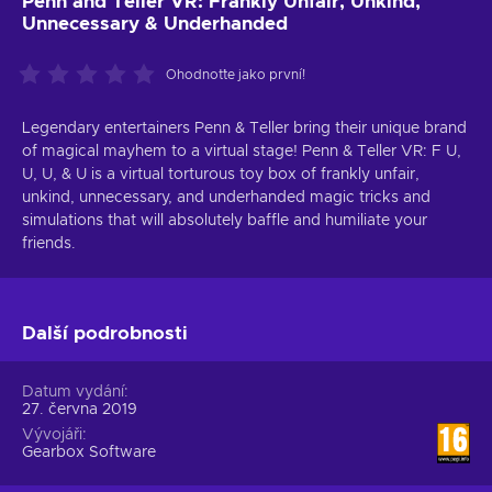
Penn and Teller VR: Frankly Unfair, Unkind,
Unnecessary & Underhanded
Ohodnoťte jako první!
Legendary entertainers Penn & Teller bring their unique brand
of magical mayhem to a virtual stage! Penn & Teller VR: F U,
U, U, & U is a virtual torturous toy box of frankly unfair,
unkind, unnecessary, and underhanded magic tricks and
simulations that will absolutely baffle and humiliate your
friends.
Další podrobnosti
Datum vydání
27. června 2019
Vývojáři
Gearbox Software