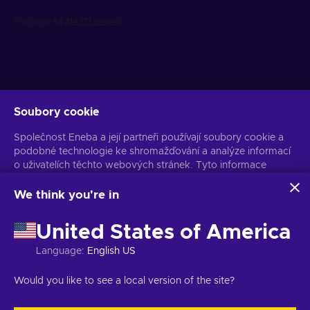
Soubory cookie
Získejte personalizované nabídky her
Společnost Eneba a její partneři používají soubory cookie a
Předplatit
podobné technologie ke shromažďování a analýze informací
o uživatelích těchto webových stránek. Tyto informace
Z odběru se můžete kdykoli odhlásit. Více informací naleznete v
Oznámení o ochraně osobních údajů
používáme ke zlepšení obsahu, reklamy a dalších služeb na
stránkách. Vaše osobní údaje mohou být také použity k
We think you're in
personalizaci reklam.
Čeština
USD
Kliknutím na tlačítko „Přijmout vše“ souhlasíte s používáním
United States of America
těchto technologií společností Eneba a jejími partnery. Svůj
souhlas můžete upravit kliknutím na tlačítko „Přizpůsobit“.
Language
:
English US
Další informace o tom, jak Google používá vaše data,
naleznete na
Bezpečnost a ochrana osobních údajů firem
Copyright © 2026 Eneba. Všechna práva vyhrazena.
JSC „Helis play“,
Would you like to see a local version of the site?
Google
.
Gyneju St. 4-333, Vilnius, Litevská republika
Obchodní podmínky
,
Oznámení o ochraně osobních údajů
,
Předvolby souborů cookie
.