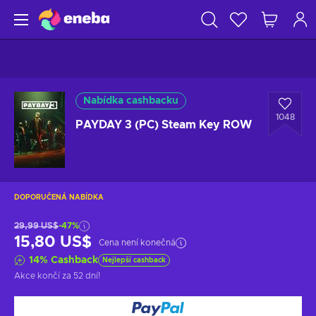
Nabídka cashbacku
1048
PAYDAY 3 (PC) Steam Key ROW
DOPORUČENÁ NABÍDKA
29,99 US$
-47%
15,80 US$
Cena není konečná
14
%
Cashback
Nejlepší cashback
Akce končí
za 52 dní
!