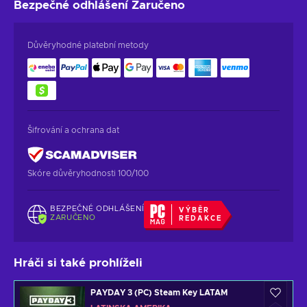
Bezpečné odhlášení
Zaručeno
Důvěryhodné platební metody
Šifrování a ochrana dat
Skóre důvěryhodnosti 100/100
BEZPEČNÉ ODHLÁŠENÍ
VÝBĚR
ZARUČENO
REDAKCE
Hráči si také prohlíželi
PAYDAY 3 (PC) Steam Key LATAM