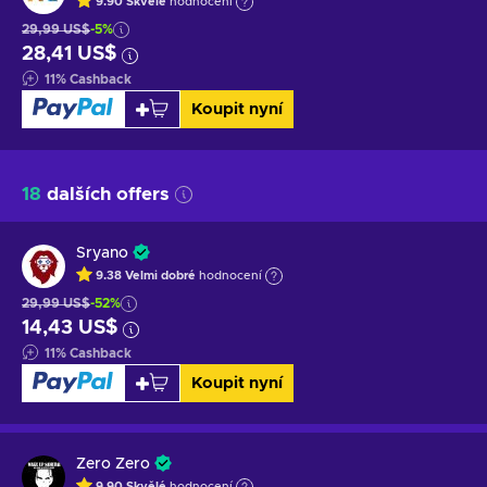
9.90
Skvělé
hodnocení
29,99 US$
-5%
28,41 US$
11
%
Cashback
Koupit nyní
18
dalších offers
Sryano
9.38
Velmi dobré
hodnocení
29,99 US$
-52%
14,43 US$
11
%
Cashback
Koupit nyní
Zero Zero
9.90
Skvělé
hodnocení