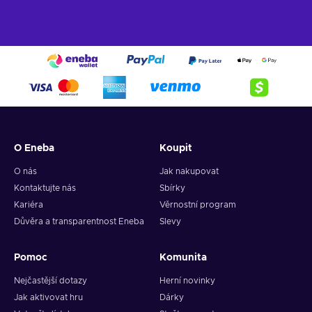
those who plan smart. Indulge your greed by accumulating a
vast collection of loot, including gold, cash, weapons,
cosmetics, and accolades. Choose your style: stealth or guns
blazing, hostages as pawns, or released as a show of mercy.
Play solo or team up with trusted friends to conquer heists
and build unbreakable bonds. Buy the PAYDAY 3 Steam key
and embrace the thrill of the perfect score.
O Eneba
Koupit
O nás
Jak nakupovat
Kontaktujte nás
Sbírky
Kariéra
Věrnostní program
Důvěra a transparentnost Eneba
Slevy
Pomoc
Komunita
Nejčastější dotazy
Herní novinky
Jak aktivovat hru
Dárky