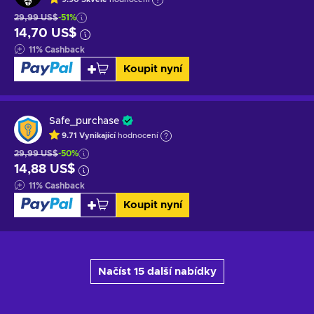
29,99 US$
-51%
14,70 US$
11
%
Cashback
Koupit nyní
Safe_purchase
9.71
Vynikající
hodnocení
29,99 US$
-50%
14,88 US$
11
%
Cashback
Koupit nyní
Načíst 15 další nabídky