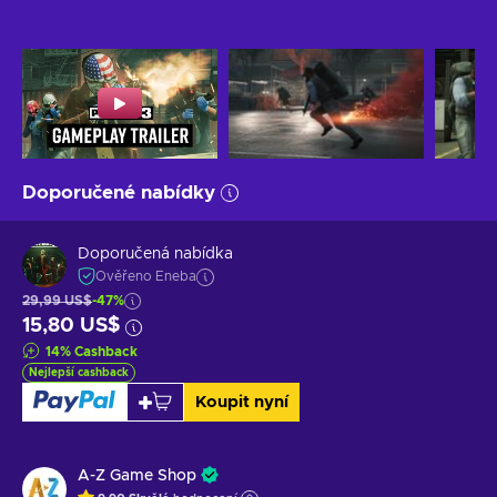
Doporučené nabídky
Doporučená nabídka
Ověřeno Eneba
29,99 US$
-47%
15,80 US$
14
%
Cashback
Nejlepší cashback
Koupit nyní
A-Z Game Shop