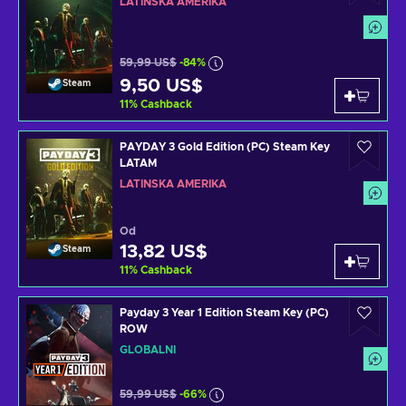
LATINSKÁ AMERIKA
59,99 US$
-84%
9,50 US$
Steam
11
%
Cashback
PAYDAY 3 Gold Edition (PC) Steam Key
LATAM
LATINSKÁ AMERIKA
Od
13,82 US$
Steam
11
%
Cashback
Payday 3 Year 1 Edition Steam Key (PC)
ROW
GLOBÁLNÍ
59,99 US$
-66%