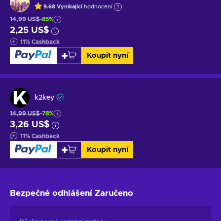
9.68
Vynikající
hodnocení
14,99 US$
-85%
2,25 US$
11
%
Cashback
Koupit nyní
k2key
14,99 US$
-78%
3,26 US$
11
%
Cashback
Koupit nyní
Bezpečné odhlášení
Zaručeno