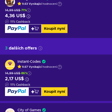
9.63
Vynikající
hodnocení
14,99 US$
-71%
4,36 US$
11
%
Cashback
Koupit nyní
3
dalších offers
Instant-Codes
9.67
Vynikající
hodnocení
14,99 US$
-86%
2,17 US$
11
%
Cashback
Koupit nyní
City of Games