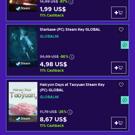
14,99 US$
-87%
1,99 US$
Steam
11
%
Cashback
Starbase (PC) Steam Key GLOBAL
GLOBÁLNÍ
34,99 US$
-86%
4,98 US$
Steam
11
%
Cashback
Halcyon Days at Taoyuan Steam Key
(PC) GLOBAL
GLOBÁLNÍ
11,79 US$
-26%
8,67 US$
Steam
11
%
Cashback