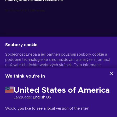
Podívejte se na naše recenze na
Soubory cookie
Získejte personalizované nabídky her
Společnost Eneba a její partneři používají soubory cookie a
Předplatit
podobné technologie ke shromažďování a analýze informací
o uživatelích těchto webových stránek. Tyto informace
Z odběru se můžete kdykoli odhlásit. Více informací naleznete v
Oznámení o ochraně osobních údajů
používáme ke zlepšení obsahu, reklamy a dalších služeb na
stránkách. Vaše osobní údaje mohou být také použity k
We think you're in
personalizaci reklam.
Čeština
USD
Kliknutím na tlačítko „Přijmout vše“ souhlasíte s používáním
United States of America
těchto technologií společností Eneba a jejími partnery. Svůj
souhlas můžete upravit kliknutím na tlačítko „Přizpůsobit“.
Language
:
English US
Další informace o tom, jak Google používá vaše data,
naleznete na
Bezpečnost a ochrana osobních údajů firem
Copyright © 2026 Eneba. Všechna práva vyhrazena.
JSC „Helis play“,
Would you like to see a local version of the site?
Google
.
Gyneju St. 4-333, Vilnius, Litevská republika
Obchodní podmínky
,