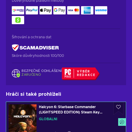
Důvěryhodné platební metody
Šifrování a ochrana dat
Skóre důvěryhodnosti 100/100
BEZPEČNÉ ODHLÁŠENÍ
VÝBĚR
ZARUČENO
REDAKCE
Hráči si také prohlíželi
Halcyon 6: Starbase Commander
(LIGHTSPEED EDITION) Steam Key
GLOBAL
GLOBÁLNÍ