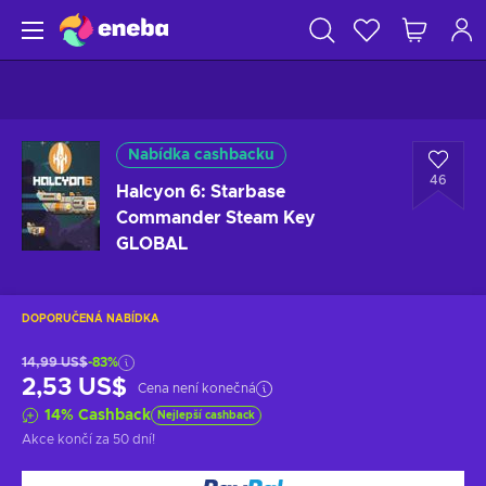
Nabídka cashbacku
46
Halcyon 6: Starbase
Commander Steam Key
GLOBAL
DOPORUČENÁ NABÍDKA
14,99 US$
-83%
2,53 US$
Cena není konečná
14
%
Cashback
Nejlepší cashback
Akce končí
za 50 dní
!