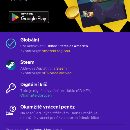
Globální
Lze aktivovat v
United States of America
Zkontrolujte
omezení regionu
Steam
Aktivovat/uplatnit na
Steam
Zkontrolujte
průvodce aktivací
Digitální klíč
Toto je digitální vydání produktu (CD-KEY)
Okamžité doručení
Okamžité vrácení peněz
Na rozdíl od jiných tržišť vám Eneba umožňuje
okamžité vrácení peněz za neprohlédnuté klíče.
Pracuje na
:
Windows
Mac
Linux