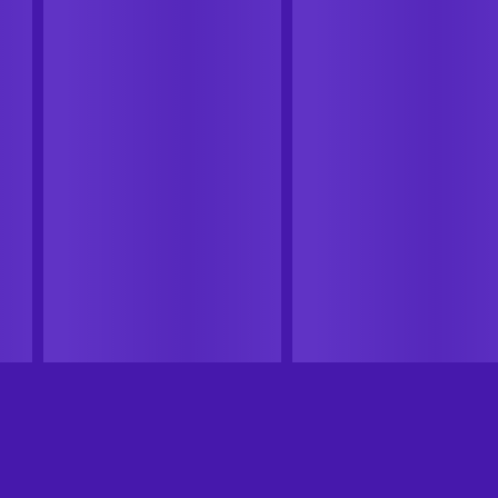
CASHBACK
CASHBACK
Steam
Steam
GUILTY GEAR 2 -OVERTURE-
CHAOS CODE -NEW SIGN O
Steam Key GLOBAL
CATASTROPHE- Steam Key
GLOBAL
GLOBÁLNÍ
GLOBÁLNÍ
Od
19,99 US$
-90%
Od
19,99 US$
-98%
2,08 US$
0,43 US$
11
%
Cashback
11
%
Cashback
Přidat do košíku
Přidat do košíku
Zobrazit nabídky
Zobrazit nabídky