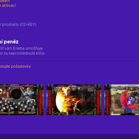
Steam
 aktivací
ání produktu (CD-KEY)
ní peněz
ržišť vám Eneba umožňuje
z za neprohlédnuté klíče.
olujte požadavky