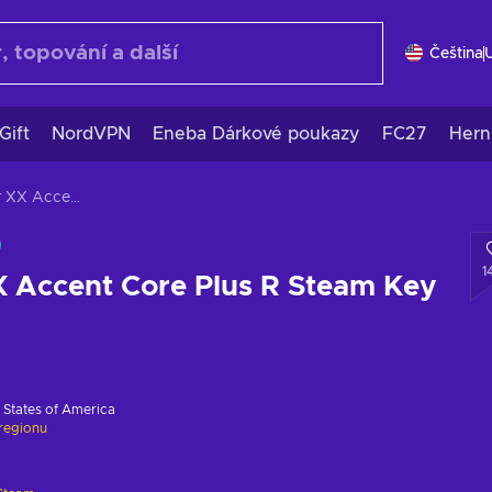
Čeština
Gift
NordVPN
Eneba Dárkové poukazy
FC27
Hern
Guilty Gear XX Accent Core Plus R Steam Key GLOBAL
1
X Accent Core Plus R Steam Key
 States of America
regionu