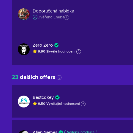
Doporučená nabídka
Ověřeno Eneba
Zero Zero
9.90
Skvělé
hodnocení
23
dalších offers
Bestcdkey
9.50
Vynikající
hodnocení
Alien Games
Nejlepší prodejce