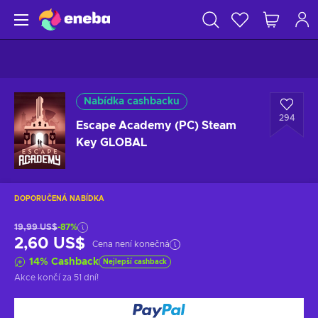
Nabídka cashbacku
294
Escape Academy (PC) Steam
Key GLOBAL
DOPORUČENÁ NABÍDKA
19,99 US$
-87%
2,60 US$
Cena není konečná
14
%
Cashback
Nejlepší cashback
Akce končí
za 51 dní
!