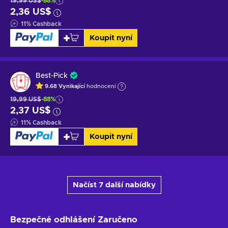
19,99 US$
-88%
2,36 US$
11
%
Cashback
Koupit nyní
Best-Pick
9.68
Vynikající
hodnocení
19,99 US$
-88%
2,37 US$
11
%
Cashback
Koupit nyní
Načíst 7 další nabídky
Bezpečné odhlášení
Zaručeno