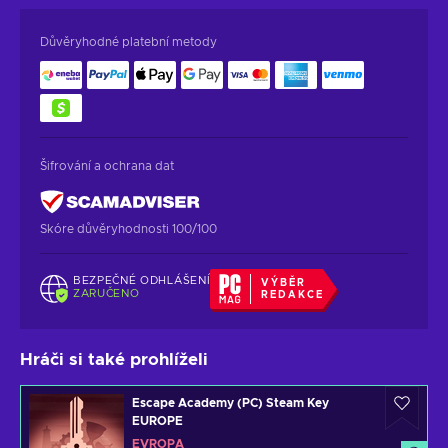
Důvěryhodné platební metody
Šifrování a ochrana dat
Skóre důvěryhodnosti 100/100
BEZPEČNÉ ODHLÁŠENÍ
VÝBĚR
ZARUČENO
REDAKCE
Hráči si také prohlíželi
Escape Academy (PC) Steam Key
EUROPE
EVROPA