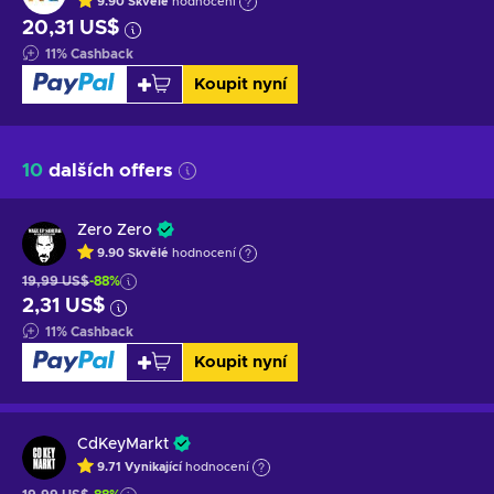
9.90
Skvělé
hodnocení
20,31 US$
11
%
Cashback
Koupit nyní
10
dalších offers
Zero Zero
9.90
Skvělé
hodnocení
19,99 US$
-88%
2,31 US$
11
%
Cashback
Koupit nyní
CdKeyMarkt
9.71
Vynikající
hodnocení