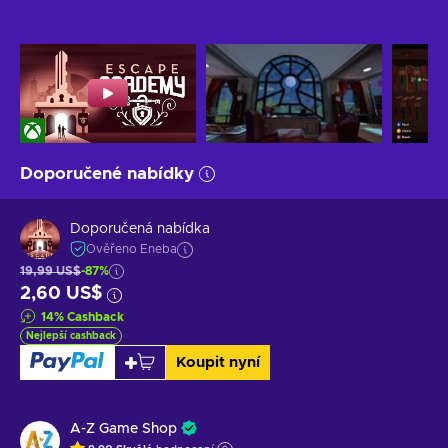
Doporučené nabídky
Doporučená nabídka
Ověřeno Eneba
19,99 US$
-87%
2,60 US$
14
%
Cashback
Nejlepší cashback
Koupit nyní
A-Z Game Shop