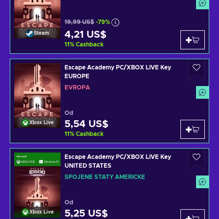
19,99 US$
-79%
4,21 US$
Steam
11
%
Cashback
Escape Academy PC/XBOX LIVE Key
EUROPE
EVROPA
Od
5,54 US$
Xbox Live
11
%
Cashback
Escape Academy PC/XBOX LIVE Key
UNITED STATES
SPOJENÉ STÁTY AMERICKÉ
Od
5,25 US$
Xbox Live