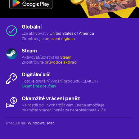
Globální
Lze aktivovat v
United States of America
Zkontrolujte
omezení regionu
Steam
Aktivovat/uplatnit na
Steam
Zkontrolujte
průvodce aktivací
Digitální klíč
Toto je digitální vydání produktu (CD-KEY)
Okamžité doručení
Okamžité vrácení peněz
Na rozdíl od jiných tržišť vám Eneba umožňuje
okamžité vrácení peněz za neprohlédnuté klíče.
Pracuje na
:
Windows
Mac