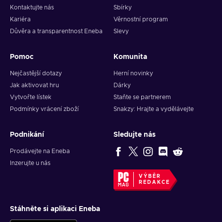
Kontaktujte nás
Sbírky
Kariéra
Věrnostní program
Důvěra a transparentnost Eneba
Slevy
Pomoc
Komunita
Nejčastější dotazy
Herní novinky
Jak aktivovat hru
Dárky
Vytvořte lístek
Staňte se partnerem
Podmínky vrácení zboží
Snakzy: Hrajte a vydělávejte
Podnikání
Sledujte nás
Prodávejte na Eneba
Inzerujte u nás
VÝBĚR
REDAKCE
Stáhněte si aplikaci Eneba