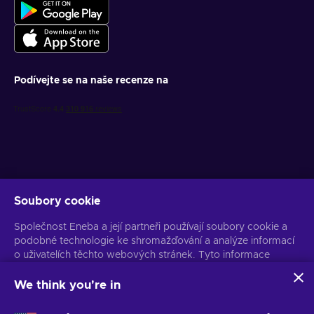
Podívejte se na naše recenze na
Soubory cookie
Získejte personalizované nabídky her
Společnost Eneba a její partneři používají soubory cookie a
Předplatit
podobné technologie ke shromažďování a analýze informací
o uživatelích těchto webových stránek. Tyto informace
Z odběru se můžete kdykoli odhlásit. Více informací naleznete v
Oznámení o ochraně osobních údajů
používáme ke zlepšení obsahu, reklamy a dalších služeb na
stránkách. Vaše osobní údaje mohou být také použity k
We think you're in
personalizaci reklam.
Čeština
USD
Kliknutím na tlačítko „Přijmout vše“ souhlasíte s používáním