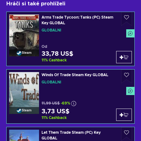
Hráči si také prohlíželi
Arms Trade Tycoon: Tanks (PC) Steam
Key GLOBAL
GLOBÁLNÍ
Od
33,78 US$
Steam
11
%
Cashback
Winds Of Trade Steam Key GLOBAL
GLOBÁLNÍ
11,99 US$
-69%
3,73 US$
Steam
11
%
Cashback
Let Them Trade Steam (PC) Key
GLOBAL