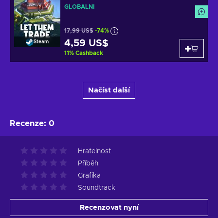
GLOBÁLNÍ
17,99 US$
-74%
4,59 US$
Steam
11
%
Cashback
Načíst další
Recenze
:
0
Hratelnost
Příběh
Grafika
Soundtrack
Recenzovat nyní