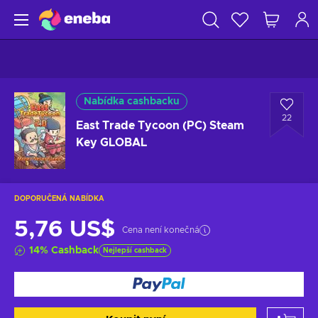
Nabídka cashbacku
22
East Trade Tycoon (PC) Steam
Key GLOBAL
DOPORUČENÁ NABÍDKA
5,76 US$
Cena není konečná
14
%
Cashback
Nejlepší cashback