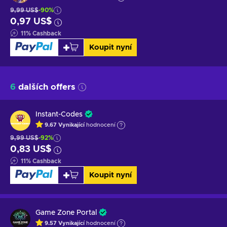
9,99 US$
-90%
0,97 US$
11
%
Cashback
Koupit nyní
6
dalších offers
Instant-Codes
9.67
Vynikající
hodnocení
9,99 US$
-92%
0,83 US$
11
%
Cashback
Koupit nyní
Game Zone Portal
9.57
Vynikající
hodnocení