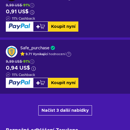
9,99 US$
-91%
0,91 US$
11
%
Cashback
Koupit nyní
Safe_purchase
9.71
Vynikající
hodnocení
9,99 US$
-91%
0,94 US$
11
%
Cashback
Koupit nyní
Načíst 3 další nabídky