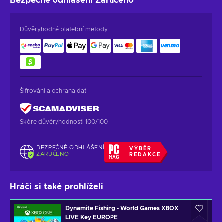
Bezpečné odhlášení
Zaručeno
Důvěryhodné platební metody
Šifrování a ochrana dat
Skóre důvěryhodnosti 100/100
BEZPEČNÉ ODHLÁŠENÍ
VÝBĚR
ZARUČENO
REDAKCE
Hráči si také prohlíželi
Dynamite Fishing - World Games XBOX
LIVE Key EUROPE