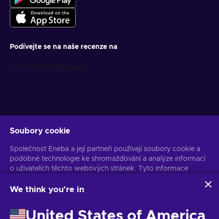
Podívejte se na naše recenze na
Soubory cookie
Získejte personalizované nabídky her
Společnost Eneba a její partneři používají soubory cookie a
Předplatit
podobné technologie ke shromažďování a analýze informací
o uživatelích těchto webových stránek. Tyto informace
Z odběru se můžete kdykoli odhlásit. Více informací naleznete v
Oznámení o ochraně osobních údajů
používáme ke zlepšení obsahu, reklamy a dalších služeb na
stránkách. Vaše osobní údaje mohou být také použity k
We think you're in
personalizaci reklam.
Čeština
USD
Kliknutím na tlačítko „Přijmout vše“ souhlasíte s používáním
United States of America
těchto technologií společností Eneba a jejími partnery. Svůj