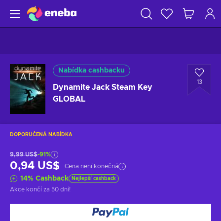
Nabídka cashbacku
13
Dynamite Jack Steam Key
GLOBAL
DOPORUČENÁ NABÍDKA
9,99 US$
-91%
0,94 US$
Cena není konečná
14
%
Cashback
Nejlepší cashback
Akce končí
za 50 dní
!