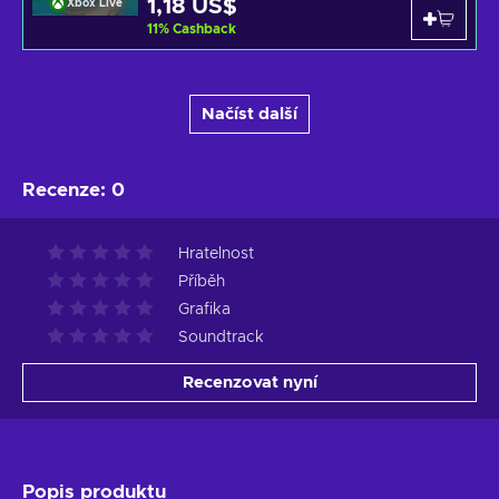
1,18 US$
Xbox Live
11
%
Cashback
Načíst další
Recenze
:
0
Hratelnost
Příběh
Grafika
Soundtrack
Recenzovat nyní
Popis produktu