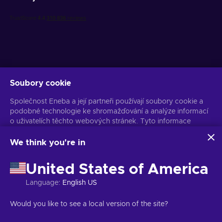
Soubory cookie
Získejte personalizované nabídky her
Společnost Eneba a její partneři používají soubory cookie a
Předplatit
podobné technologie ke shromažďování a analýze informací
o uživatelích těchto webových stránek. Tyto informace
Z odběru se můžete kdykoli odhlásit. Více informací naleznete v
Oznámení o ochraně osobních údajů
používáme ke zlepšení obsahu, reklamy a dalších služeb na
stránkách. Vaše osobní údaje mohou být také použity k
We think you're in
personalizaci reklam.
Čeština
USD
Kliknutím na tlačítko „Přijmout vše“ souhlasíte s používáním
United States of America
těchto technologií společností Eneba a jejími partnery. Svůj
souhlas můžete upravit kliknutím na tlačítko „Přizpůsobit“.
Language
:
English US
Další informace o tom, jak Google používá vaše data,
naleznete na
Bezpečnost a ochrana osobních údajů firem
Copyright © 2026 Eneba. Všechna práva vyhrazena.
JSC „Helis play“,
Would you like to see a local version of the site?
Google
.
Gyneju St. 4-333, Vilnius, Litevská republika
Obchodní podmínky
,
Oznámení o ochraně osobních údajů
,
Předvolby souborů cookie
.