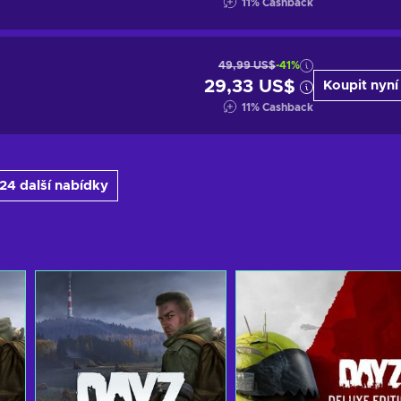
11
%
Cashback
49,99 US$
-41%
29,33 US$
Koupit nyní
11
%
Cashback
 24 další nabídky