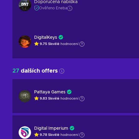
Doporučená nabídka
Ověřeno Eneba
DigitalKeys
9.75
Skvělé
hodnocení
27
dalších offers
Pattaya Games
9.83
Skvělé
hodnocení
Digital Imperium
9.78
Skvělé
hodnocení