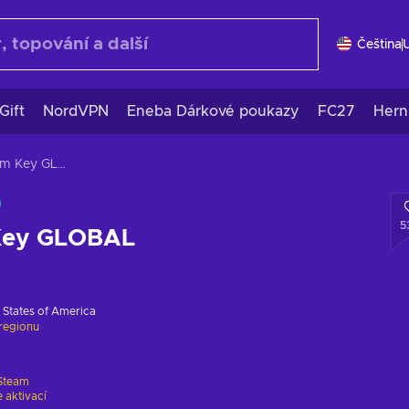
Čeština
Gift
NordVPN
Eneba Dárkové poukazy
FC27
Hern
DayZ Steam Key GLOBAL
5
Key GLOBAL
 States of America
regionu
Steam
 aktivací