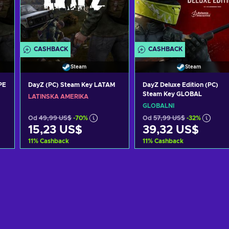
CASHBACK
CASHBACK
Steam
Steam
PE
DayZ (PC) Steam Key LATAM
DayZ Deluxe Edition (PC)
Steam Key GLOBAL
LATINSKÁ AMERIKA
GLOBÁLNÍ
Od
49,99 US$
-70%
Od
57,99 US$
-32%
15,23 US$
39,32 US$
11
%
Cashback
11
%
Cashback
Přidat do košíku
Přidat do košíku
Zobrazit nabídky
Zobrazit nabídky