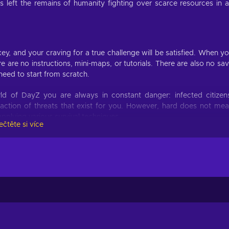
has left the remains of humanity fighting over scarce resources in 
, and your craving for a true challenge will be satisfied. When y
e are no instructions, mini-maps, or tutorials. There are also no sa
need to start from scratch.
ld of DayZ you are always in constant danger: infected citizen
raction of threats that exist for you. However, hard does not me
pplying various survival techniques.
ečtěte si více
came it's own stand alone title. Boasting numerous features, th
enging realistic mechanics, PvP and PvE combat, and other features:
he vast and unforgiving open-world game, inspired by real-life
tic and heart-pounding multiplayer experience where every decision