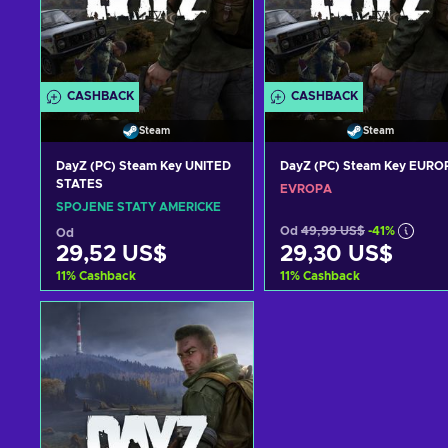
CASHBACK
CASHBACK
Steam
Steam
DayZ (PC) Steam Key UNITED
DayZ (PC) Steam Key EURO
STATES
EVROPA
SPOJENÉ STÁTY AMERICKÉ
Od
49,99 US$
-41%
Od
29,52 US$
29,30 US$
11
%
Cashback
11
%
Cashback
Přidat do košíku
Přidat do košíku
Zobrazit nabídky
Zobrazit nabídky