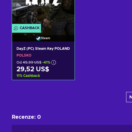
CASHBACK
Steam
DayZ (PC) Steam Key POLAND
POLSKO
Od
49,99 US$
-41%
29,52 US$
11
%
Cashback
Přidat do košíku
N
Zobrazit nabídky
Recenze
:
0