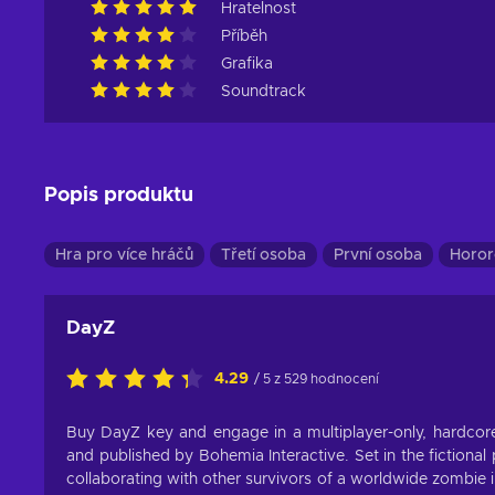
Hratelnost
Příběh
Grafika
Soundtrack
Popis produktu
Hra pro více hráčů
Třetí osoba
První osoba
Horor
DayZ
4.29
/ 5 z 529 hodnocení
Buy DayZ key and engage in a multiplayer-only, hardcor
and published by Bohemia Interactive. Set in the fictiona
collaborating with other survivors of a worldwide zombie 