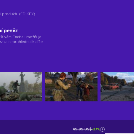
ání produktu (CD-KEY)
ní peněz
ržišť vám Eneba umožňuje
z za neprohlédnuté klíče.
49,99 US$
-37%