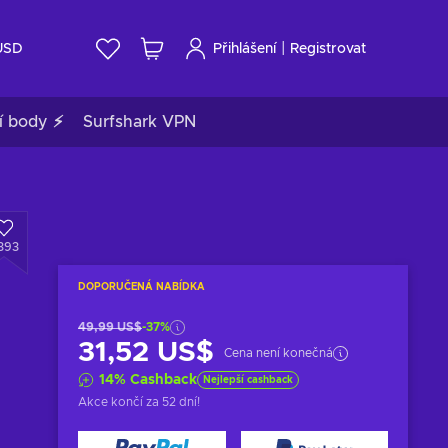
|
USD
Přihlášení
Registrovat
í body ⚡
Surfshark VPN
393
DOPORUČENÁ NABÍDKA
49,99 US$
-37%
31,52 US$
Cena není konečná
14
%
Cashback
Nejlepší cashback
Akce končí
za 52 dní
!