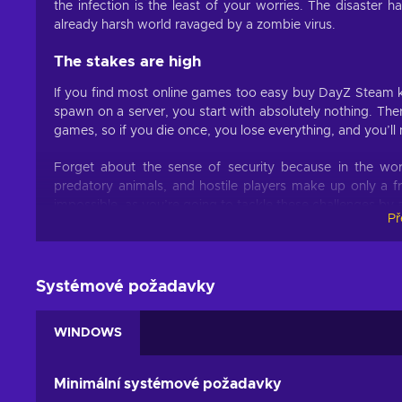
the infection is the least of your worries. The disaster 
already harsh world ravaged by a zombie virus.
The stakes are high
If you find most online games too easy buy DayZ Steam key
spawn on a server, you start with absolutely nothing. Ther
games, so if you die once, you lose everything, and you’ll 
Forget about the sense of security because in the wor
predatory animals, and hostile players make up only a f
impossible, as you’re going to tackle these challenges by a
Př
DayZ key features:
Based on the Arma 2 mode, the DayZ base game quickly be
Systémové požadavky
survival video game keeps players engaged with it's chall
Open-world survival.
Embark on an epic journey in t
WINDOWS
locations, where survival is your only goal;
Persistent multiplayer.
Immerse yourself in a realis
Minimální systémové požadavky
can mean life or death;