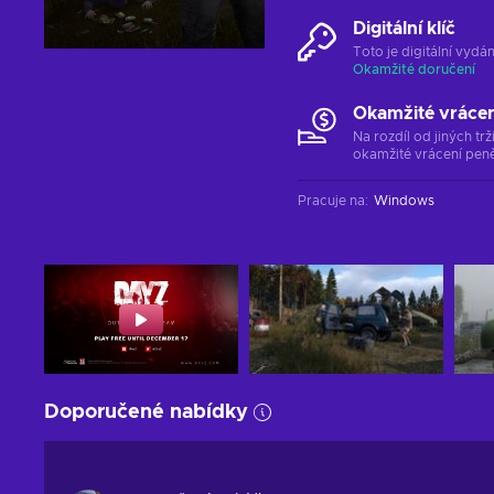
Digitální klíč
Toto je digitální vyd
Okamžité doručení
Okamžité vráce
Na rozdíl od jiných t
okamžité vrácení peně
Pracuje na
:
Windows
Doporučené nabídky