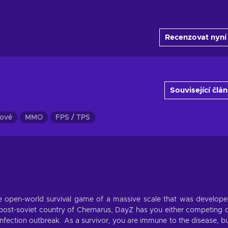
Recenzovat nyní
Související člá
ové
MMO
FPS / TPS
e open-world survival game of a massive scale that was develop
l post-soviet country of Chernarus, DayZ has you either competing 
infection outbreak. As a survivor, you are immune to the disease, b