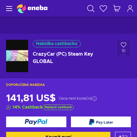
Nabídka cashbacku
10
CrazyCar (PC) Steam Key
GLOBAL
DOPORUČENÁ NABÍDKA
141,81 US$
Cena není konečná
14
%
Cashback
Nejlepší cashback