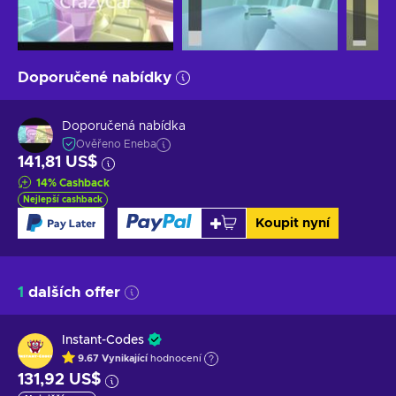
Doporučené nabídky
Doporučená nabídka
Ověřeno Eneba
141,81 US$
14
%
Cashback
Nejlepší cashback
Koupit nyní
1
dalších offer
Instant-Codes
9.67
Vynikající
hodnocení
131,92 US$