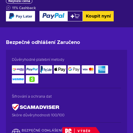
Nejnižší cena
11
%
Cashback
Koupit nyní
Bezpečné odhlášení
Zaručeno
Důvěryhodné platební metody
Šifrování a ochrana dat
Skóre důvěryhodnosti 100/100
BEZPEČNÉ ODHLÁŠENÍ
VÝBĚR