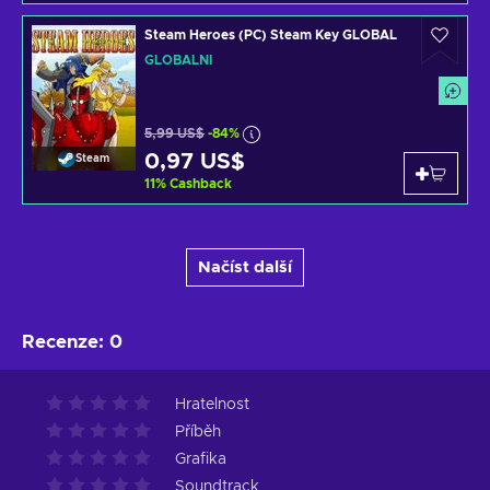
Steam Heroes (PC) Steam Key GLOBAL
GLOBÁLNÍ
5,99 US$
-84%
0,97 US$
Steam
11
%
Cashback
Načíst další
Recenze
:
0
Hratelnost
Příběh
Grafika
Soundtrack