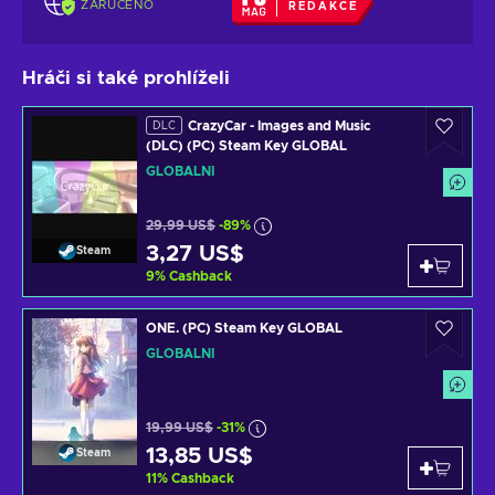
ZARUČENO
REDAKCE
Hráči si také prohlíželi
CrazyCar - Images and Music
DLC
(DLC) (PC) Steam Key GLOBAL
GLOBÁLNÍ
29,99 US$
-89%
3,27 US$
Steam
9
%
Cashback
ONE. (PC) Steam Key GLOBAL
GLOBÁLNÍ
19,99 US$
-31%
13,85 US$
Steam
11
%
Cashback