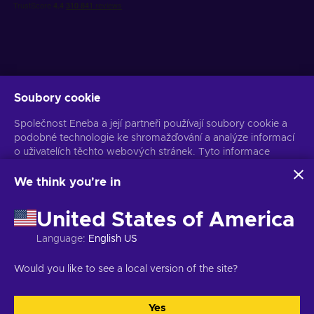
Soubory cookie
Získejte personalizované nabídky her
Společnost Eneba a její partneři používají soubory cookie a
Předplatit
podobné technologie ke shromažďování a analýze informací
o uživatelích těchto webových stránek. Tyto informace
Z odběru se můžete kdykoli odhlásit. Více informací naleznete v
Oznámení o ochraně osobních údajů
používáme ke zlepšení obsahu, reklamy a dalších služeb na
stránkách. Vaše osobní údaje mohou být také použity k
We think you're in
personalizaci reklam.
Čeština
USD
Kliknutím na tlačítko „Přijmout vše“ souhlasíte s používáním
United States of America
těchto technologií společností Eneba a jejími partnery. Svůj
souhlas můžete upravit kliknutím na tlačítko „Přizpůsobit“.
Language
:
English US
Další informace o tom, jak Google používá vaše data,
naleznete na
Bezpečnost a ochrana osobních údajů firem
Copyright © 2026 Eneba. Všechna práva vyhrazena.
JSC „Helis play“,
Would you like to see a local version of the site?
Google
.
Gyneju St. 4-333, Vilnius, Litevská republika
Obchodní podmínky
,
Oznámení o ochraně osobních údajů
,
Předvolby souborů cookie
.
Yes
Přijmout vše
Přizpůsobit