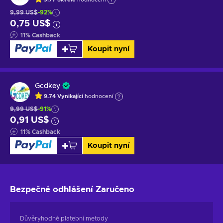
9,99 US$
-92%
0,75 US$
11
%
Cashback
Koupit nyní
Gcdkey
9.74
Vynikající
hodnocení
9,99 US$
-91%
0,91 US$
11
%
Cashback
Koupit nyní
Bezpečné odhlášení
Zaručeno
Důvěryhodné platební metody