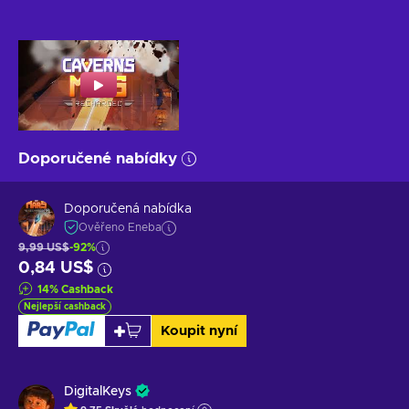
Doporučené nabídky
Doporučená nabídka
Ověřeno Eneba
9,99 US$
-92%
0,84 US$
14
%
Cashback
Nejlepší cashback
Koupit nyní
DigitalKeys