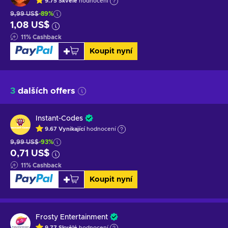
9.75
Skvělé
hodnocení
9,99 US$
-89%
1,08 US$
11
%
Cashback
Koupit nyní
3
dalších offers
Instant-Codes
9.67
Vynikající
hodnocení
9,99 US$
-93%
0,71 US$
11
%
Cashback
Koupit nyní
Frosty Entertainment
9.77
Skvělé
hodnocení