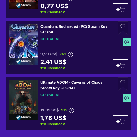
0,77 US$
Steam
11
%
Cashback
Quantum: Recharged (PC) Steam Key
GLOBAL
GLOBÁLNÍ
9,99 US$
-76%
2,41 US$
Steam
11
%
Cashback
Ultimate ADOM - Caverns of Chaos
Steam Key GLOBAL
GLOBÁLNÍ
19,99 US$
-91%
1,78 US$
Steam
11
%
Cashback