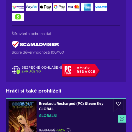
Šifrování a ochrana dat
Skóre důvěryhodnosti 100/100
BEZPEČNÉ ODHLÁŠENÍ
VÝBĚR
ZARUČENO
REDAKCE
Hráči si také prohlíželi
Breakout: Recharged (PC) Steam Key
GLOBAL
GLOBÁLNÍ
9,99 US$
-92%