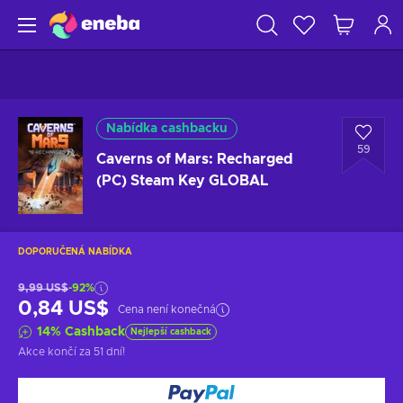
Nabídka cashbacku
59
Caverns of Mars: Recharged
(PC) Steam Key GLOBAL
DOPORUČENÁ NABÍDKA
9,99 US$
-92%
0,84 US$
Cena není konečná
14
%
Cashback
Nejlepší cashback
Akce končí
za 51 dní
!