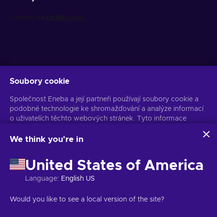
Soubory cookie
Získejte personalizované nabídky her
Společnost Eneba a její partneři používají soubory cookie a
Předplatit
podobné technologie ke shromažďování a analýze informací
o uživatelích těchto webových stránek. Tyto informace
Z odběru se můžete kdykoli odhlásit. Více informací naleznete v
Oznámení o ochraně osobních údajů
používáme ke zlepšení obsahu, reklamy a dalších služeb na
stránkách. Vaše osobní údaje mohou být také použity k
We think you're in
personalizaci reklam.
Čeština
USD
Kliknutím na tlačítko „Přijmout vše“ souhlasíte s používáním
United States of America
těchto technologií společností Eneba a jejími partnery. Svůj
souhlas můžete upravit kliknutím na tlačítko „Přizpůsobit“.
Language
:
English US
Další informace o tom, jak Google používá vaše data,
naleznete na
Bezpečnost a ochrana osobních údajů firem
Copyright © 2026 Eneba. Všechna práva vyhrazena.
JSC „Helis play“,
Would you like to see a local version of the site?
Google
.
Gyneju St. 4-333, Vilnius, Litevská republika
Obchodní podmínky
,
Oznámení o ochraně osobních údajů
,
Předvolby souborů cookie
.