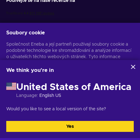
Podívejte se na naše recenze na
Soubory cookie
Společnost Eneba a její partneři používají soubory cookie a
podobné technologie ke shromažďování a analýze informací
Získejte personalizované nabídky her
o uživatelích těchto webových stránek. Tyto informace
používáme ke zlepšení obsahu, reklamy a dalších služeb na
Předplatit
stránkách. Vaše osobní údaje mohou být také použity k
We think you're in
personalizaci reklam.
Z odběru se můžete kdykoli odhlásit. Více informací naleznete v
Kliknutím na tlačítko „Přijmout vše“ souhlasíte s používáním
Oznámení o ochraně osobních údajů
United States of America
těchto technologií společností Eneba a jejími partnery. Svůj
souhlas můžete upravit kliknutím na tlačítko „Přizpůsobit“.
Language
:
English US
Další informace o tom, jak Google používá vaše data,
Čeština
USD
naleznete na
Bezpečnost a ochrana osobních údajů firem
Would you like to see a local version of the site?
Google
.
Yes
Přijmout vše
Přizpůsobit
Copyright © 2026 Eneba. Všechna práva vyhrazena.
JSC „Helis play“,
Gyneju St. 4-333, Vilnius, Litevská republika
Obchodní podmínky
,