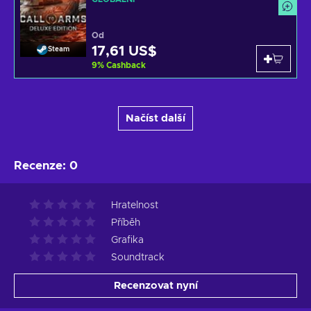
Od
17,61 US$
Steam
9
%
Cashback
Načíst další
Recenze
:
0
Hratelnost
Příběh
Grafika
Soundtrack
Recenzovat nyní