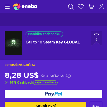
Nabídka cashbacku
6
Call to 10 Steam Key GLOBAL
DOPORUČENÁ NABÍDKA
8,28 US$
Cena není konečná
14
%
Cashback
Nejlepší cashback
Koupit nyní