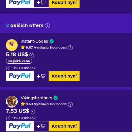
Koupit nyní
2
dalších offers
Instant-Codes
9.67
Vynikající
hodnocení
5,18 US$
Nejnižší cena
11
%
Cashback
Koupit nyní
Vikingsbrothers
9.63
Vynikající
hodnocení
7,53 US$
11
%
Cashback
Koupit nyní