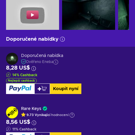
Doporučené nabídky
Doporučená nabídka
Ověřeno Eneba
8,28 US$
14
%
Cashback
Nejlepší cashback
Koupit nyní
Rare Keys
9.73
Vynikající
hodnocení
8,56 US$
11
%
Cashback