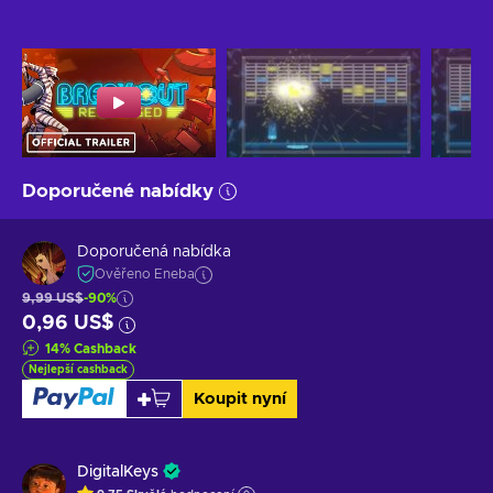
Doporučené nabídky
Doporučená nabídka
Ověřeno Eneba
9,99 US$
-90%
0,96 US$
14
%
Cashback
Nejlepší cashback
Koupit nyní
DigitalKeys