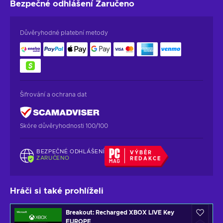
Bezpečné odhlášení
Zaručeno
Důvěryhodné platební metody
Šifrování a ochrana dat
Skóre důvěryhodnosti 100/100
BEZPEČNÉ ODHLÁŠENÍ
VÝBĚR
ZARUČENO
REDAKCE
Hráči si také prohlíželi
Breakout: Recharged XBOX LIVE Key
EUROPE