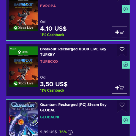
EVROPA
Od
4,10 US$
Xbox Live
11
%
Cashback
Breakout: Recharged XBOX LIVE Key
TURKEY
TURECKO
Od
3,50 US$
Xbox Live
11
%
Cashback
Quantum: Recharged (PC) Steam Key
GLOBAL
GLOBÁLNÍ
9,99 US$
-76%