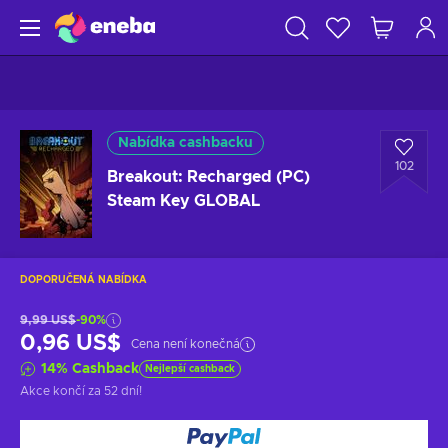
Nabídka cashbacku
102
Breakout: Recharged (PC)
Steam Key GLOBAL
DOPORUČENÁ NABÍDKA
9,99 US$
-90%
0,96 US$
Cena není konečná
14
%
Cashback
Nejlepší cashback
Akce končí
za 52 dní
!