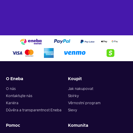
Indie
– This title was created by an independent team of
developers focused on creative innovations;
Rhythm
– You have to hit the correct buttons to the beat
of the rhythm;
Singleplayer
– The game includes a story campaign
meant for solo players;
Stylized graphics
– This title stands out for its design
choices that emphasize certain features of the world by
simplifying and exaggerating them;
Cheap Breakout: Recharged price.
O Eneba
Koupit
O nás
Jak nakupovat
Kontaktujte nás
Sbírky
Kariéra
Věrnostní program
Důvěra a transparentnost Eneba
Slevy
Pomoc
Komunita