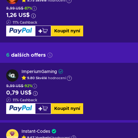
9.75
Skvělé
hodnocení
9,99 US$
-87%
1,26 US$
11
%
Cashback
Koupit nyní
6
dalších offers
ImperiumGaming
9.80
Skvělé
hodnocení
9,99 US$
-92%
0,79 US$
11
%
Cashback
Koupit nyní
Instant-Codes
9.67
Vynikající
hodnocení