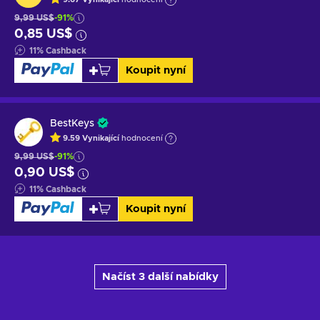
9,99 US$
-91%
0,85 US$
11
%
Cashback
Koupit nyní
BestKeys
9.59
Vynikající
hodnocení
9,99 US$
-91%
0,90 US$
11
%
Cashback
Koupit nyní
Načíst 3 další nabídky