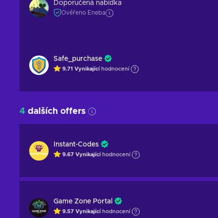
Doporučená nabídka
Ověřeno Eneba
Safe_purchase
9.71
Vynikající
hodnocení
4
dalších offers
Instant-Codes
9.67
Vynikající
hodnocení
Game Zone Portal
9.57
Vynikající
hodnocení