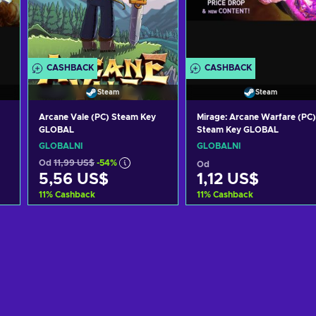
CASHBACK
CASHBACK
Steam
Steam
Arcane Vale (PC) Steam Key
Mirage: Arcane Warfare (PC)
GLOBAL
Steam Key GLOBAL
GLOBÁLNÍ
GLOBÁLNÍ
Od
11,99 US$
-54%
Od
5,56 US$
1,12 US$
11
%
Cashback
11
%
Cashback
Přidat do košíku
Přidat do košíku
Zobrazit nabídky
Zobrazit nabídky