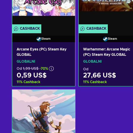
CASHBACK
CASHBACK
Steam
Steam
Arcane Eyes (PC) Steam Key
Warhammer: Arcane Magic
GLOBAL
(PC) Steam Key GLOBAL
GLOBÁLNÍ
GLOBÁLNÍ
Od
1,99 US$
-70%
Od
0,59 US$
27,66 US$
11
%
Cashback
11
%
Cashback
Přidat do košíku
Přidat do košíku
Zobrazit nabídky
Zobrazit nabídky