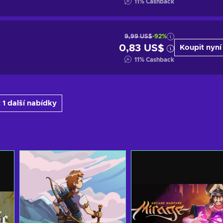
11
%
Cashback
9,99 US$
-92%
0,83 US$
Koupit nyní
11
%
Cashback
 1 další nabídky