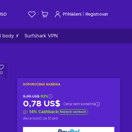
|
USD
Přihlášení
Registrovat
í body ⚡
Surfshark VPN
12
DOPORUČENÁ NABÍDKA
9,99 US$
-92%
0,78 US$
Cena není konečná
14
%
Cashback
Nejlepší cashback
Akce končí
za 51 dní
!