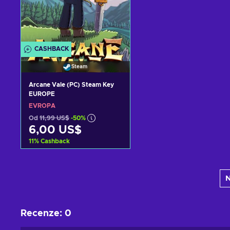
CASHBACK
Steam
Arcane Vale (PC) Steam Key
EUROPE
EVROPA
Od
11,99 US$
-50%
6,00 US$
11
%
Cashback
Přidat do košíku
N
Zobrazit nabídky
Recenze
:
0