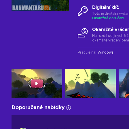
Digitální klíč
Toto je digitální vyd
Okamžité doručení
Okamžité vráce
Na rozdíl od jiných t
okamžité vrácení peně
Pracuje na
:
Windows
Doporučené nabídky