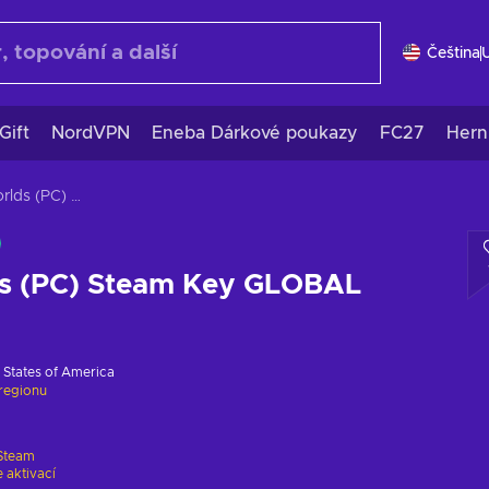
Čeština
Gift
NordVPN
Eneba Dárkové poukazy
FC27
Hern
Arcane Worlds (PC) Steam Key GLOBAL
s (PC) Steam Key GLOBAL
 States of America
regionu
Steam
 aktivací