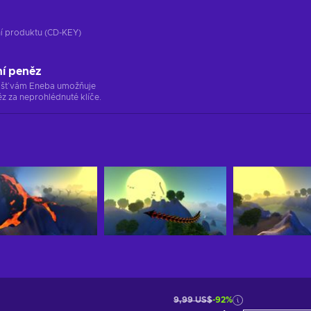
ání produktu (CD-KEY)
ní peněz
ržišť vám Eneba umožňuje
z za neprohlédnuté klíče.
9,99 US$
-92%