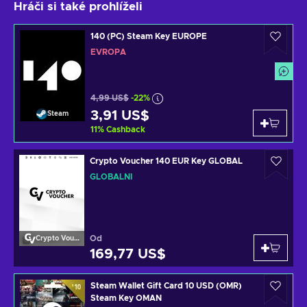
Hráči si také prohlíželi
140 (PC) Steam Key EUROPE
EVROPA
4,99 US$
-22%
3,91 US$
Steam
11
%
Cashback
Crypto Voucher 140 EUR Key GLOBAL
GLOBÁLNÍ
Od
Crypto Voucher
169,77 US$
Steam Wallet Gift Card 10 USD (OMR)
Steam Key OMAN