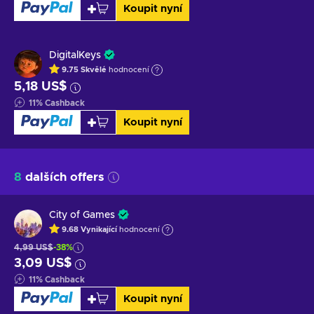
Koupit nyní
DigitalKeys
9.75
Skvělé
hodnocení
5,18 US$
11
%
Cashback
Koupit nyní
8
dalších offers
City of Games
9.68
Vynikající
hodnocení
4,99 US$
-38%
3,09 US$
11
%
Cashback
Koupit nyní