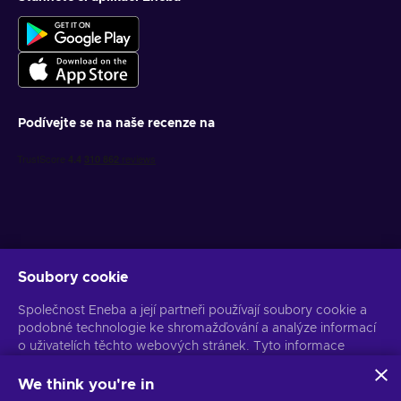
Podívejte se na naše recenze na
Soubory cookie
Získejte personalizované nabídky her
Společnost Eneba a její partneři používají soubory cookie a
Předplatit
podobné technologie ke shromažďování a analýze informací
o uživatelích těchto webových stránek. Tyto informace
Z odběru se můžete kdykoli odhlásit. Více informací naleznete v
Oznámení o ochraně osobních údajů
používáme ke zlepšení obsahu, reklamy a dalších služeb na
stránkách. Vaše osobní údaje mohou být také použity k
We think you're in
personalizaci reklam.