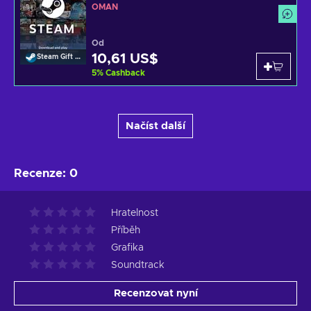
OMÁN
Od
10,61 US$
Steam Gift Card
5
%
Cashback
Načíst další
Recenze
:
0
Hratelnost
Příběh
Grafika
Soundtrack
Recenzovat nyní