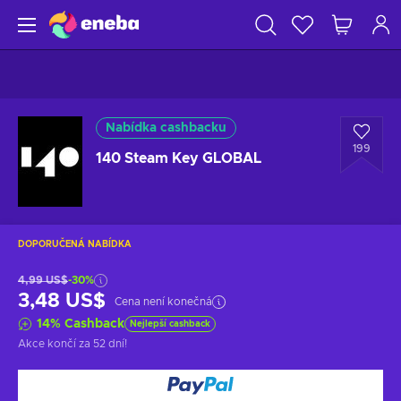
Nabídka cashbacku
199
140 Steam Key GLOBAL
DOPORUČENÁ NABÍDKA
4,99 US$
-30%
3,48 US$
Cena není konečná
14
%
Cashback
Nejlepší cashback
Akce končí
za 52 dní
!