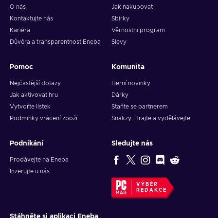
O nás
Jak nakupovat
Kontaktujte nás
Sbírky
Kariéra
Věrnostní program
Důvěra a transparentnost Eneba
Slevy
Pomoc
Komunita
Nejčastější dotazy
Herní novinky
Jak aktivovat hru
Dárky
Vytvořte lístek
Staňte se partnerem
Podmínky vrácení zboží
Snakzy: Hrajte a vydělávejte
Podnikání
Sledujte nás
Prodávejte na Eneba
Inzerujte u nás
VÝBĚR
REDAKCE
Stáhněte si aplikaci Eneba