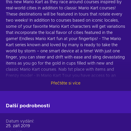
this new Mario Kart as they race around courses inspired by
real-world cities in addition to classic Mario Kart courses!
These destinations will be featured in tours that rotate every
two weeks! In addition to courses based on iconic locales,
some of your favorite Mario Kart characters will get variations
that incorporate the local flavor of cities featured in the
game! Endless Mario Kart fun at your fingertips! - The Mario
Kart series known and loved by many is ready to take the
world by storm – one smart device at a time! With just one
finger, you can steer and drift with ease and sling devastating
items as you go for the gold in cups filled with new and
classic Mario Kart courses. Nab 1st place with items and
Frenzy mode! - In Mario Kart Tour you have access to an
arsenal of powerful items that can mix things up on the
Přečtěte si více
racetrack! Turn up the heat by activating the new Frenzy
mode, which gives an unlimited supply of a certain item and
makes you invincible! Make the most of the ensuing chaos,
Další podrobnosti
as Frenzy mode only lasts a short time! Collect drivers, karts,
badges, and more! - Earn Grand Stars by racing or fire off the
featured pipe to receive more drivers, karts, and gliders! You
Datum vydání
can also proudly display badges, earned by completing
25. září 2019
certain challenges, next to your in-game name! Bonus