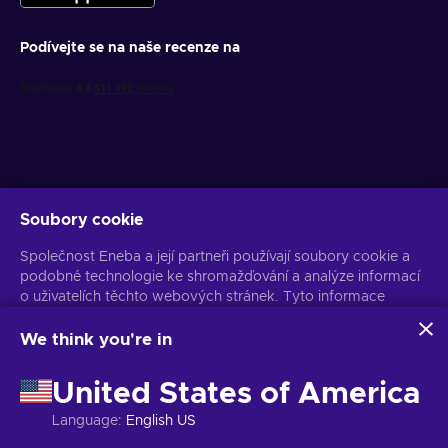
Podívejte se na naše recenze na
Soubory cookie
Získejte personalizované nabídky her
Společnost Eneba a její partneři používají soubory cookie a
Předplatit
podobné technologie ke shromažďování a analýze informací
o uživatelích těchto webových stránek. Tyto informace
Z odběru se můžete kdykoli odhlásit. Více informací naleznete v
Oznámení o ochraně osobních údajů
používáme ke zlepšení obsahu, reklamy a dalších služeb na
stránkách. Vaše osobní údaje mohou být také použity k
We think you're in
personalizaci reklam.
Čeština
USD
Kliknutím na tlačítko „Přijmout vše“ souhlasíte s používáním
United States of America
těchto technologií společností Eneba a jejími partnery. Svůj
souhlas můžete upravit kliknutím na tlačítko „Přizpůsobit“.
Language
:
English US
Další informace o tom, jak Google používá vaše data,