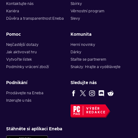
Kontaktujte nás
Sbírky
Kariéra
Věrnostní program
Důvěra a transparentnost Eneba
Slevy
Pomoc
Komunita
Nejčastější dotazy
Herní novinky
Jak aktivovat hru
Dárky
Vytvořte lístek
Staňte se partnerem
Podmínky vrácení zboží
Snakzy: Hrajte a vydělávejte
Podnikání
Sledujte nás
Prodávejte na Eneba
Inzerujte u nás
VÝBĚR
REDAKCE
Stáhněte si aplikaci Eneba