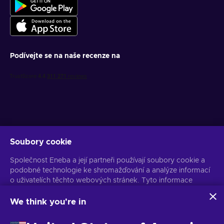
Podívejte se na naše recenze na
Soubory cookie
Získejte personalizované nabídky her
Společnost Eneba a její partneři používají soubory cookie a
Předplatit
podobné technologie ke shromažďování a analýze informací
o uživatelích těchto webových stránek. Tyto informace
Z odběru se můžete kdykoli odhlásit. Více informací naleznete v
Oznámení o ochraně osobních údajů
používáme ke zlepšení obsahu, reklamy a dalších služeb na
stránkách. Vaše osobní údaje mohou být také použity k
We think you're in
personalizaci reklam.
Čeština
USD
Kliknutím na tlačítko „Přijmout vše“ souhlasíte s používáním