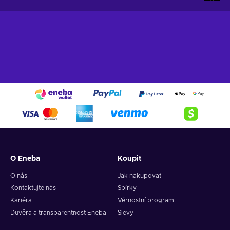
some levels with a relatively short duration, which we can
finish in a few minutes perfectly styled for mobile gaming. •
random generated dungeons • shape up different
characterbuilds out of 75+ skills • adjustable graphic settings
for best performance even on old hardware • innovative auto
targeting system • optional auto fight system • infinite
random generated magic items • hundreds of unique items
and set items • fully playable for free • 3 difficulties • ongoing
updates for even more game-content HereticGods grants full
playability now and will be upgraded through updates. future
updates will include more: • unique items • set items •
enemies • boss enemies • quests • skills • game
environments
O Eneba
Koupit
O nás
Jak nakupovat
Kontaktujte nás
Sbírky
Kariéra
Věrnostní program
Důvěra a transparentnost Eneba
Slevy