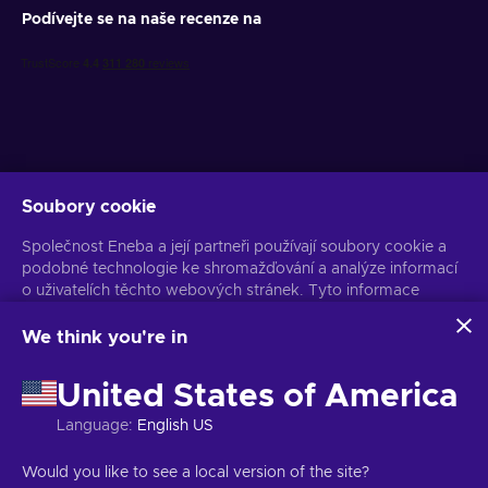
Podívejte se na naše recenze na
Soubory cookie
Získejte personalizované nabídky her
Společnost Eneba a její partneři používají soubory cookie a
Předplatit
podobné technologie ke shromažďování a analýze informací
o uživatelích těchto webových stránek. Tyto informace
Z odběru se můžete kdykoli odhlásit. Více informací naleznete v
Oznámení o ochraně osobních údajů
používáme ke zlepšení obsahu, reklamy a dalších služeb na
stránkách. Vaše osobní údaje mohou být také použity k
We think you're in
personalizaci reklam.
Čeština
USD
Kliknutím na tlačítko „Přijmout vše“ souhlasíte s používáním
United States of America
těchto technologií společností Eneba a jejími partnery. Svůj
souhlas můžete upravit kliknutím na tlačítko „Přizpůsobit“.
Language
:
English US
Další informace o tom, jak Google používá vaše data,
naleznete na
Bezpečnost a ochrana osobních údajů firem
Copyright © 2026 Eneba. Všechna práva vyhrazena.
JSC „Helis play“,
Would you like to see a local version of the site?
Google
.