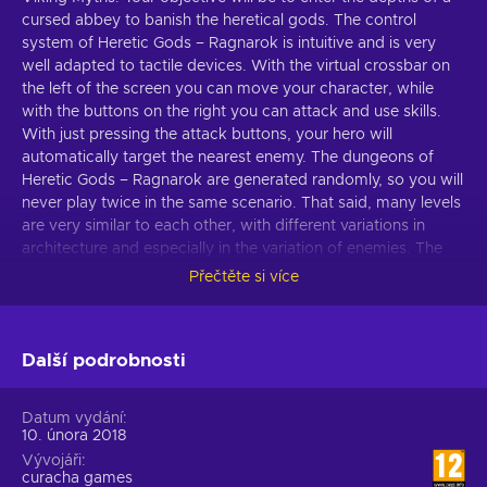
cursed abbey to banish the heretical gods. The control
system of Heretic Gods – Ragnarok is intuitive and is very
well adapted to tactile devices. With the virtual crossbar on
the left of the screen you can move your character, while
with the buttons on the right you can attack and use skills.
With just pressing the attack buttons, your hero will
automatically target the nearest enemy. The dungeons of
Heretic Gods – Ragnarok are generated randomly, so you will
never play twice in the same scenario. That said, many levels
are very similar to each other, with different variations in
architecture and especially in the variation of enemies. The
more levels you raise, the deeper you dive into new
Přečtěte si více
dungeons with stronger enemies to fight. A very important
aspect of Heretic Gods – Ragnarok is the loot. You can find
and equip hundreds and hundreds of different objects,
Další podrobnosti
including axes, helmets, gloves, boots, armor, shields, bows,
swords, rings, and so on. In the village, in addition, we can
trade with its inhabitants or even craft your own items.
Datum vydání
Heretic Gods – Ragnarok manages to successfully adapt the
10. února 2018
formula of popular roleplaying games to tactile devices. For
Vývojáři
this, it not only offers an accessible control system, but also
curacha games