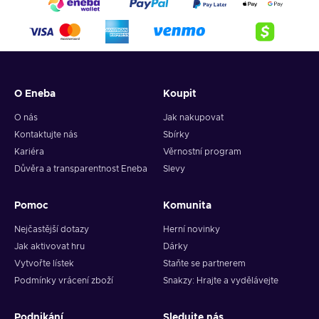
O Eneba
Koupit
O nás
Jak nakupovat
Kontaktujte nás
Sbírky
Kariéra
Věrnostní program
Důvěra a transparentnost Eneba
Slevy
Pomoc
Komunita
Nejčastější dotazy
Herní novinky
Jak aktivovat hru
Dárky
Vytvořte lístek
Staňte se partnerem
Podmínky vrácení zboží
Snakzy: Hrajte a vydělávejte
Podnikání
Sledujte nás