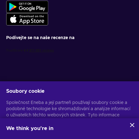
Podívejte se na naše recenze na
Soubory cookie
Získejte personalizované nabídky her
Společnost Eneba a její partneři používají soubory cookie a
Předplatit
podobné technologie ke shromažďování a analýze informací
o uživatelích těchto webových stránek. Tyto informace
Z odběru se můžete kdykoli odhlásit. Více informací naleznete v
Oznámení o ochraně osobních údajů
používáme ke zlepšení obsahu, reklamy a dalších služeb na
stránkách. Vaše osobní údaje mohou být také použity k
We think you're in
personalizaci reklam.