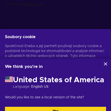
Soubory cookie
Získejte personalizované nabídky her
Společnost Eneba a její partneři používají soubory cookie a
Předplatit
podobné technologie ke shromažďování a analýze informací
o uživatelích těchto webových stránek. Tyto informace
Z odběru se můžete kdykoli odhlásit. Více informací naleznete v
Oznámení o ochraně osobních údajů
používáme ke zlepšení obsahu, reklamy a dalších služeb na
stránkách. Vaše osobní údaje mohou být také použity k
We think you're in
personalizaci reklam.
Čeština
USD
Kliknutím na tlačítko „Přijmout vše“ souhlasíte s používáním
United States of America
těchto technologií společností Eneba a jejími partnery. Svůj
souhlas můžete upravit kliknutím na tlačítko „Přizpůsobit“.
Language
:
English US
Další informace o tom, jak Google používá vaše data,
naleznete na
Bezpečnost a ochrana osobních údajů firem
Copyright © 2026 Eneba. Všechna práva vyhrazena.
JSC „Helis play“,
Would you like to see a local version of the site?
Google
.
Gyneju St. 4-333, Vilnius, Litevská republika
Obchodní podmínky
,
Oznámení o ochraně osobních údajů
,
Předvolby souborů cookie
.