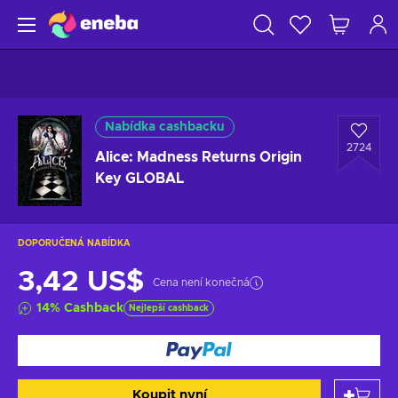
Nabídka cashbacku
2724
Alice: Madness Returns Origin
Key GLOBAL
DOPORUČENÁ NABÍDKA
3,42 US$
Cena není konečná
14
%
Cashback
Nejlepší cashback
Koupit nyní