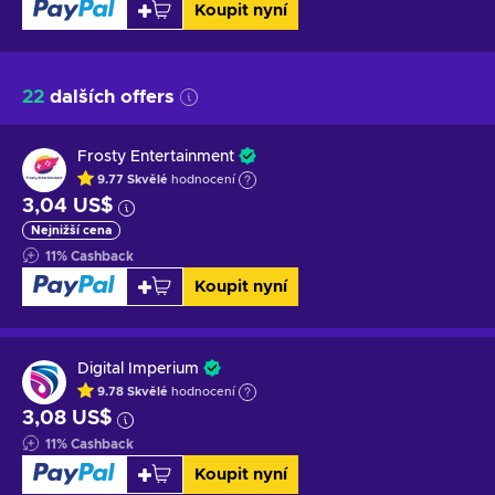
Koupit nyní
22
dalších offers
Frosty Entertainment
9.77
Skvělé
hodnocení
3,04 US$
Nejnižší cena
11
%
Cashback
Koupit nyní
Digital Imperium
9.78
Skvělé
hodnocení
3,08 US$
11
%
Cashback
Koupit nyní