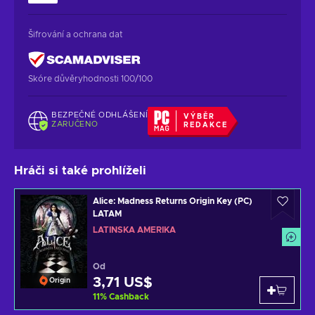
Šifrování a ochrana dat
Skóre důvěryhodnosti 100/100
BEZPEČNÉ ODHLÁŠENÍ
VÝBĚR
ZARUČENO
REDAKCE
Hráči si také prohlíželi
Alice: Madness Returns Origin Key (PC)
LATAM
LATINSKÁ AMERIKA
Od
3,71 US$
Origin
11
%
Cashback