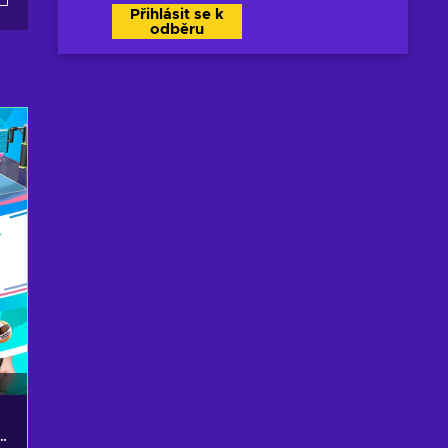
Přihlásit se k
odběru
y