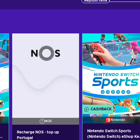
Nejnižší cena
CASHBACK
Nintendo
NOS
Nintendo Switch Sports
Recharge NOS - top up
y
(Nintendo Switch) eShop Ke
Portugal