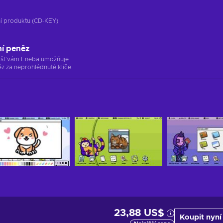
ání produktu (CD-KEY)
ní peněz
ržišť vám Eneba umožňuje
z za neprohlédnuté klíče.
23,88 US$
Koupit nyní