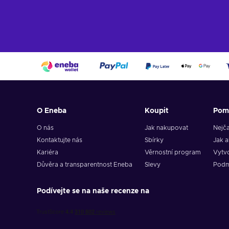
O Eneba
Koupit
Pom
O nás
Jak nakupovat
Nejča
Kontaktujte nás
Sbírky
Jak a
Kariéra
Věrnostní program
Vytvo
Důvěra a transparentnost Eneba
Slevy
Podm
Podívejte se na naše recenze na