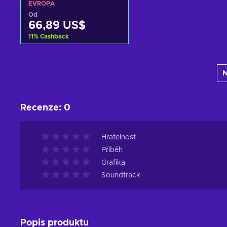
EVROPA
Od
66,89 US$
11
%
Cashback
Přidat do košíku
N
Zobrazit nabídky
Recenze
:
0
Hratelnost
Příběh
Grafika
Soundtrack
Popis produktu