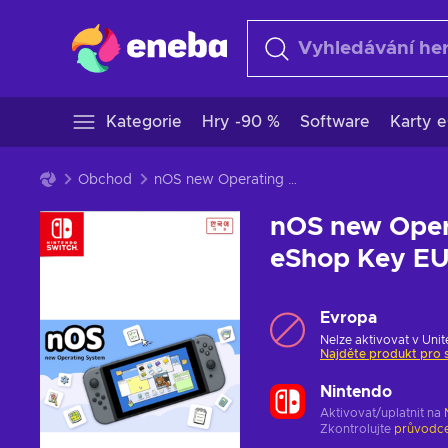
Kategorie
Hry -90 %
Software
Karty e
Obchod
nOS new Operating System (Nintendo Switch) eShop Key EUROPE
nOS new Oper
eShop Key E
Evropa
Nelze aktivovat v Unit
Najděte produkt pro 
Nintendo
Aktivovat/uplatnit na
Zkontrolujte
průvodce