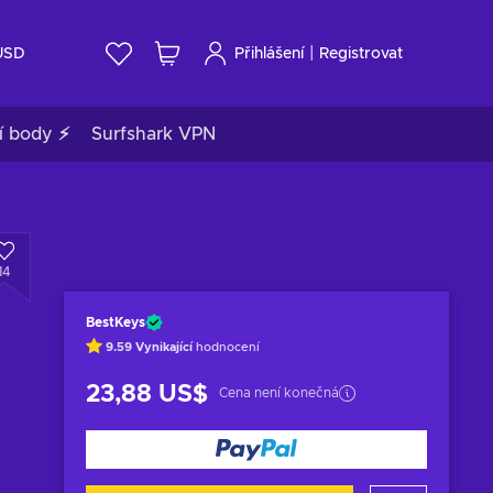
|
USD
Přihlášení
Registrovat
í body ⚡
Surfshark VPN
14
BestKeys
9.59
Vynikající
hodnocení
23,88 US$
Cena není konečná