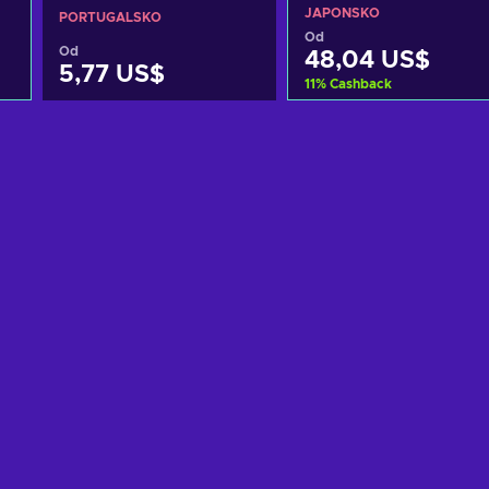
JAPAN
JAPONSKO
PORTUGALSKO
Od
Od
48,04 US$
5,77 US$
11
%
Cashback
Zobrazit nabídky
Přidat do košíku
Zobrazit nabídky