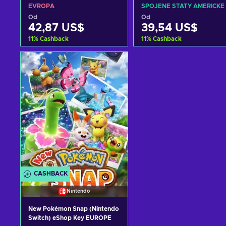
EUROPE
UNITED STATES
EVROPA
SPOJENÉ STÁTY AMERICKÉ
Od
Od
42,87 US$
39,54 US$
11
%
Cashback
11
%
Cashback
Přidat do košíku
Přidat do košíku
Zobrazit nabídky
Zobrazit nabídky
CASHBACK
Nintendo
New Pokémon Snap (Nintendo
Switch) eShop Key EUROPE