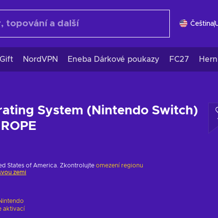
Čeština
Gift
NordVPN
Eneba Dárkové poukazy
FC27
Hern
ating System (Nintendo Switch)
UROPE
ed States of America. Zkontrolujte
omezení regionu
svou zemi
Nintendo
 aktivací