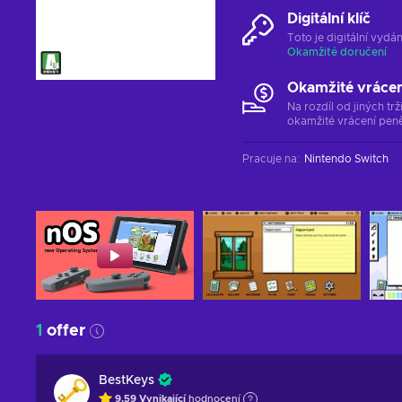
Digitální klíč
Toto je digitální vyd
Okamžité doručení
Okamžité vráce
Na rozdíl od jiných t
okamžité vrácení peně
Pracuje na
:
Nintendo Switch
1
offer
BestKeys
9.59
Vynikající
hodnocení