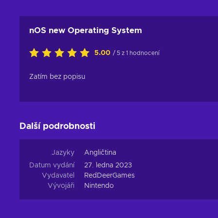
nOS new Operating System
5.00
/ 5 z 1 hodnocení
Zatím bez popisu
Další podrobnosti
Jazyky
Angličtina
Datum vydání
27. ledna 2023
Vydavatel
RedDeerGames
Vývojáři
Nintendo