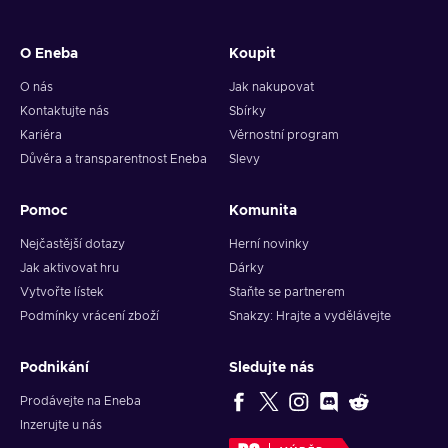
6. You will have a summary of your transaction appearing
and your crypto will arrive soon in your wallet.
O Eneba
Koupit
Note: You can choose one currency at a time and can only
redeem your whole voucher at once. Once you’ve done that,
O nás
Jak nakupovat
you should give it up to 30 minutes for your cryptocurrency
Kontaktujte nás
Sbírky
to arrive in your wallet. After that, you can use your new
Kariéra
Věrnostní program
wallet balance as you like.
Důvěra a transparentnost Eneba
Slevy
Pomoc
Komunita
Nejčastější dotazy
Herní novinky
Jak aktivovat hru
Dárky
Vytvořte lístek
Staňte se partnerem
Podmínky vrácení zboží
Snakzy: Hrajte a vydělávejte
Podnikání
Sledujte nás
Prodávejte na Eneba
Inzerujte u nás