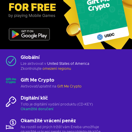
Globální
Lze aktivovat v
United States of America
Zkontrolujte
omezení regionu
Gift Me Crypto
Aktivovat/uplatnit na
Gift Me Crypto
Digitální klíč
Toto je digitální vydání produktu (CD-KEY)
Okamžité doručení
Okamžité vrácení peněz
Na rozdíl od jiných tržišť vám Eneba umožňuje
okamžité vrácení peněz za neprohlédnuté klíče.