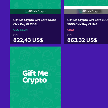
Gift Me Crypto
Gift Me Crypto
Gift Me Crypto Gift Card 5600
Gift Me Crypto Gift Card (SO
CNY Key GLOBAL
5600 CNY Key CHINA
GLOBÁLNÍ
ČÍNA
Od
Od
822,43 US$
863,32 US$
Přidat do košíku
Přidat do košíku
Zobrazit nabídky
Zobrazit nabídky