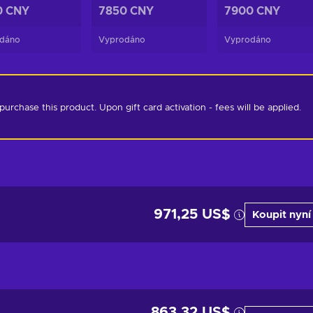
0 CNY
7850 CNY
7900 CNY
dáno
Vyprodáno
Vyprodáno
chase this product. Upon gift card activation - fees will be applied. 
971,25 US$
Koupit nyní
863,32 US$