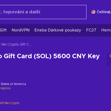
Čeština
Gift
NordVPN
Eneba Dárkové poukazy
FC27
Hern
Gift Me Crypto Gift Card (SOL) 5600 CNY Key GLOBAL
o Gift Card (SOL) 5600 CNY Key
 States of America
regionu
Gift Me Crypto