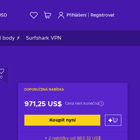
|
USD
Přihlášení
Registrovat
í body ⚡
Surfshark VPN
0
DOPORUČENÁ NABÍDKA
971,25 US$
Cena není konečná
Koupit nyní
+ 2 nabídky od
863,32 US$