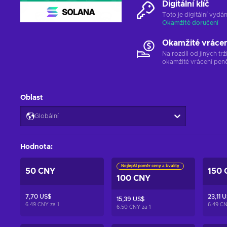
Digitální klíč
Toto je digitální vyd
Okamžité doručení
Okamžité vráce
Na rozdíl od jiných t
okamžité vrácení peně
Oblast
Globální
Hodnota
:
Nejlepší poměr ceny a kvality
50 CNY
150 
100 CNY
7,70 US$
23,11 
15,39 US$
6.49 CNY za
1
6.49 C
6.50 CNY za
1