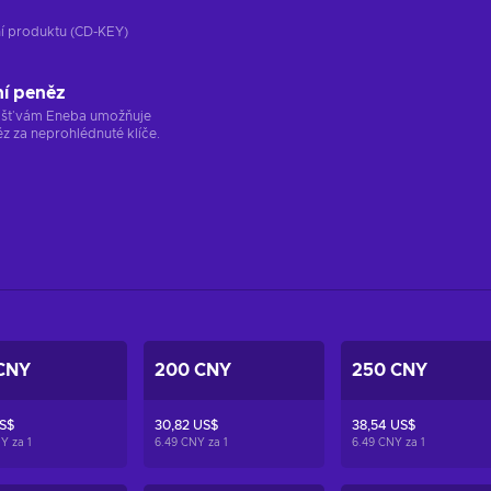
ání produktu (CD-KEY)
ní peněz
ržišť vám Eneba umožňuje
z za neprohlédnuté klíče.
CNY
200 CNY
250 CNY
US$
30,82 US$
38,54 US$
NY za
1
6.49 CNY za
1
6.49 CNY za
1