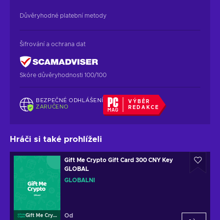
Důvěryhodné platební metody
Šifrování a ochrana dat
Skóre důvěryhodnosti 100/100
BEZPEČNÉ ODHLÁŠENÍ
VÝBĚR
ZARUČENO
REDAKCE
Hráči si také prohlíželi
Gift Me Crypto Gift Card 300 CNY Key
GLOBAL
GLOBÁLNÍ
Od
Gift Me Crypto