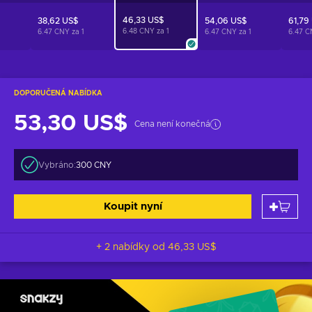
46,33 US$
38,62 US$
54,06 US$
61,79
6.48 CNY za
1
1
6.47 CNY za
1
6.47 CNY za
1
6.47 
DOPORUČENÁ NABÍDKA
53,30 US$
Cena není konečná
Vybráno:
300 CNY
Koupit nyní
+ 2 nabídky od
46,33 US$