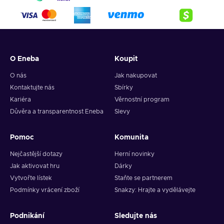
4. Pick the desired crypto between 8 of the most popular
crypto,
5. Enter your wallet address and click on redeem,
6. You will have a summary of your transaction appearing
and your crypto will arrive soon in your wallet.
O Eneba
Koupit
Note: You can choose one currency at a time and can only
redeem your whole voucher at once. Once you’ve done that,
O nás
Jak nakupovat
you should give it up to 30 minutes for your cryptocurrency
Kontaktujte nás
Sbírky
to arrive in your wallet. After that, you can use your new
Kariéra
Věrnostní program
wallet balance as you like.
Důvěra a transparentnost Eneba
Slevy
Pomoc
Komunita
Nejčastější dotazy
Herní novinky
Jak aktivovat hru
Dárky
Vytvořte lístek
Staňte se partnerem
Podmínky vrácení zboží
Snakzy: Hrajte a vydělávejte
Podnikání
Sledujte nás