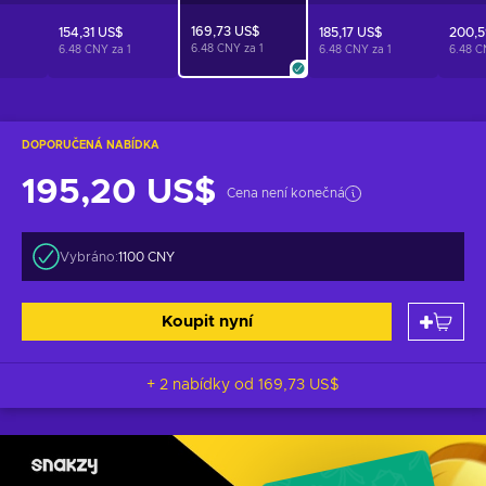
169,73 US$
154,31 US$
185,17 US$
200,5
6.48 CNY za
1
1
6.48 CNY za
1
6.48 CNY za
1
6.48 
DOPORUČENÁ NABÍDKA
195,20 US$
Cena není konečná
Vybráno:
1100 CNY
Koupit nyní
+ 2 nabídky od
169,73 US$