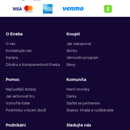
4. Pick the desired crypto between 8 of the most popular
crypto,
5. Enter your wallet address and click on redeem,
6. You will have a summary of your transaction appearing
and your crypto will arrive soon in your wallet.
O Eneba
Koupit
Note: You can choose one currency at a time and can only
redeem your whole voucher at once. Once you’ve done that,
O nás
Jak nakupovat
you should give it up to 30 minutes for your cryptocurrency
Kontaktujte nás
Sbírky
to arrive in your wallet. After that, you can use your new
Kariéra
Věrnostní program
wallet balance as you like.
Důvěra a transparentnost Eneba
Slevy
Pomoc
Komunita
Nejčastější dotazy
Herní novinky
Jak aktivovat hru
Dárky
Vytvořte lístek
Staňte se partnerem
Podmínky vrácení zboží
Snakzy: Hrajte a vydělávejte
Podnikání
Sledujte nás