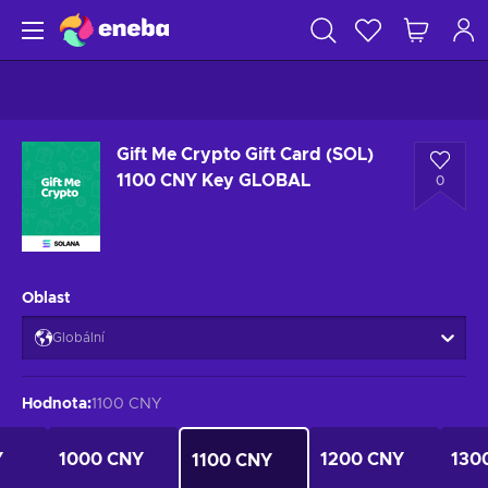
Gift Me Crypto Gift Card (SOL)
1100 CNY Key GLOBAL
0
Oblast
Globální
Hodnota
:
1100 CNY
Y
1000 CNY
1200 CNY
130
1100 CNY