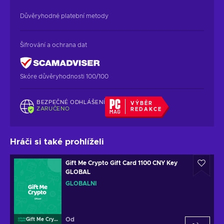
Důvěryhodné platební metody
Šifrování a ochrana dat
Skóre důvěryhodnosti 100/100
BEZPEČNÉ ODHLÁŠENÍ
VÝBĚR
ZARUČENO
REDAKCE
Hráči si také prohlíželi
Gift Me Crypto Gift Card 1100 CNY Key
GLOBAL
GLOBÁLNÍ
Od
Gift Me Crypto