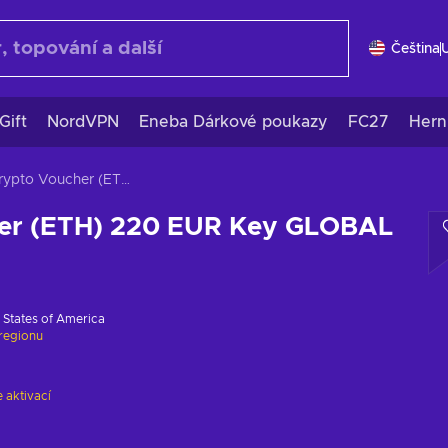
Čeština
Gift
NordVPN
Eneba Dárkové poukazy
FC27
Hern
Crypto Voucher (ETH) 220 EUR Key GLOBAL
er (ETH) 220 EUR Key GLOBAL
 States of America
regionu
 aktivací