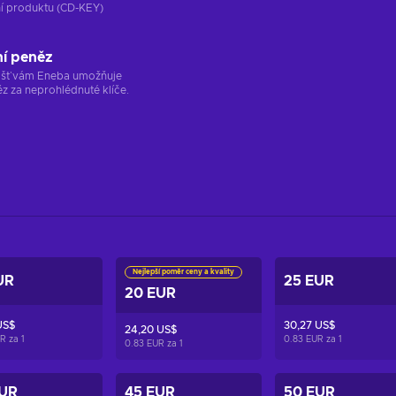
ání produktu (CD-KEY)
ní peněz
ržišť vám Eneba umožňuje
z za neprohlédnuté klíče.
Nejlepší poměr ceny a kvality
UR
25 EUR
20 EUR
US$
30,27 US$
24,20 US$
UR za
1
0.83 EUR za
1
0.83 EUR za
1
EUR
45 EUR
50 EUR