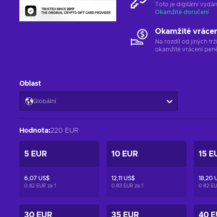
Toto je digitální vyd
Okamžité doručení
Okamžité vráce
Na rozdíl od jiných t
okamžité vrácení peně
Oblast
Globální
Hodnota
:
220 EUR
5 EUR
10 EUR
15 E
6,07 US$
12,11 US$
18,20 
0.82 EUR za
1
0.83 EUR za
1
0.82 E
30 EUR
35 EUR
40 