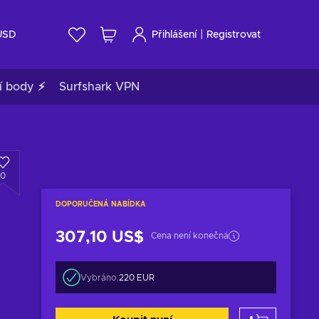
|
USD
Přihlášení
Registrovat
í body ⚡
Surfshark VPN
0
DOPORUČENÁ NABÍDKA
307,10 US$
Cena není konečná
Vybráno:
220 EUR