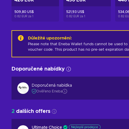
420 EUR
430 EUR
440
509,80 US$
521,93 US$
534,0
0.82 EUR za
1
0.82 EUR za
1
0.82 E
Důležité upozornění
:
Please note that Eneba Wallet funds cannot be used to 
voucher code. This product has no pre-set expiration d
Doporučené nabídky
Doporučená nabídka
Ověřeno Eneba
2
dalších offers
Ultimate Choice
Nejlepší prodejce