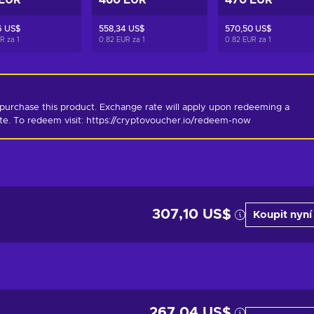
 EUR
460 EUR
470 EUR
6 US$
558,34 US$
570,50 US$
UR za
1
0.82 EUR za
1
0.82 EUR za
1
purchase this product. Exchange rate will apply upon redeeming a 
ate. To redeem visit: https://cryptovoucher.io/redeem-now
307,10 US$
Koupit nyní
267,04 US$