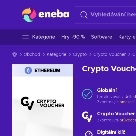
Kategorie
Hry -90 %
Software
Karty e
Obchod
Kategorie
Crypto
Crypto Voucher
Crypto Vouch
Globální
Lze aktivovat v
United
Zkontrolujte
omezení 
Crypto Voucher
Zkontrolujte
průvodce
Digitální klíč