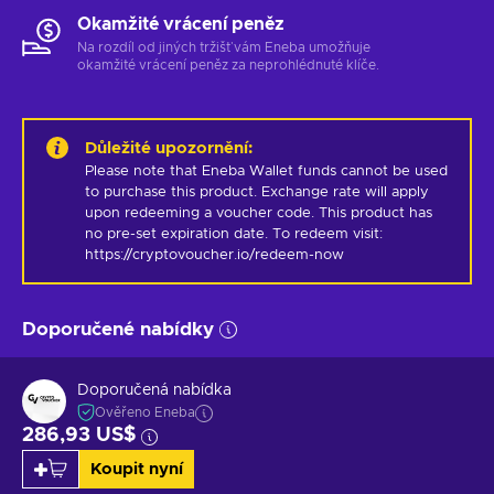
Okamžité vrácení peněz
Na rozdíl od jiných tržišť vám Eneba umožňuje
okamžité vrácení peněz za neprohlédnuté klíče.
Důležité upozornění
:
Please note that Eneba Wallet funds cannot be used 
to purchase this product. Exchange rate will apply 
upon redeeming a voucher code. This product has 
no pre-set expiration date. To redeem visit: 
https://cryptovoucher.io/redeem-now
Doporučené nabídky
Doporučená nabídka
Ověřeno Eneba
286,93 US$
Koupit nyní