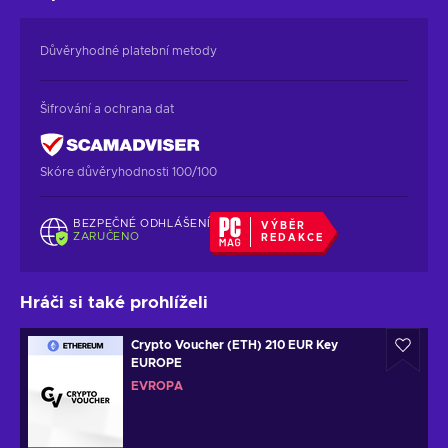
Důvěryhodné platební metody
Šifrování a ochrana dat
Skóre důvěryhodnosti 100/100
BEZPEČNÉ ODHLÁŠENÍ
VÝBĚR
ZARUČENO
REDAKCE
Hráči si také prohlíželi
Crypto Voucher (ETH) 210 EUR Key
EUROPE
EVROPA