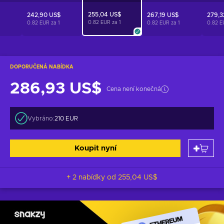
255,04 US$
242,90 US$
267,19 US$
279,3
0.82 EUR za
1
0.82 EUR za
1
0.82 EUR za
1
0.82 E
DOPORUČENÁ NABÍDKA
286,93 US$
Cena není konečná
Vybráno:
210 EUR
Koupit nyní
+ 2 nabídky od
255,04 US$