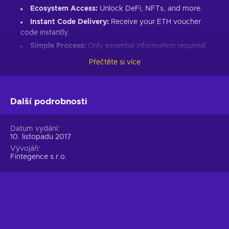
Ecosystem Access:
Unlock DeFi, NFTs, and more.
Instant Code Delivery:
Receive your ETH voucher
code instantly.
Simple Process:
Only essential information required.
Great Gift:
Introduce loved ones to Ethereum’s world.
Přečtěte si více
How to Redeem Your ETH Voucher Code:
Set up an Ethereum-compatible wallet.
Další podrobnosti
Head to the Crypto Voucher website.
Input your ETH voucher code.
Datum vydání
10. listopadu 2017
Provide your email for confirmation.
Vývojáři
Choose Ethereum (ETH).
Fintegence s.r.o.
Enter your wallet address.
Click “I understand & agree. Redeem.”
ETH appears in your wallet in about 30 minutes.
For lower fees and extended functionality, redeem directly
into the Crypto Voucher wallet.