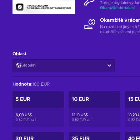
Toto je digitální vyd
Okamžité doručení
Okamžité vráce
Na rozdíl od jiných t
okamžité vrácení peně
Oblast
Globální
Hodnota
:
180 EUR
5 EUR
10 EUR
15 E
6,08 US$
12,13 US$
18,23 
0.82 EUR za
1
0.82 EUR za
1
0.82 E
30 EUR
35 EUR
40 