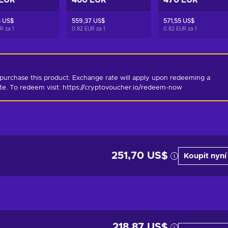
 EUR
460 EUR
470 EUR
5 US$
559,37 US$
571,55 US$
UR za
1
0.82 EUR za
1
0.82 EUR za
1
purchase this product. Exchange rate will apply upon redeeming a 
ate. To redeem visit: https://cryptovoucher.io/redeem-now
251,70 US$
Koupit nyní
218,87 US$