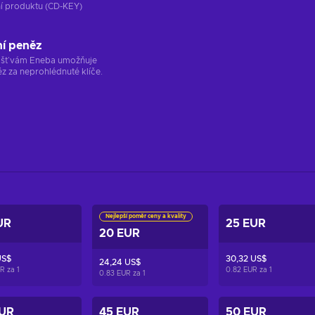
ání produktu (CD-KEY)
ní peněz
ržišť vám Eneba umožňuje
z za neprohlédnuté klíče.
Nejlepší poměr ceny a kvality
UR
25 EUR
20 EUR
US$
30,32 US$
24,24 US$
UR za
1
0.82 EUR za
1
0.83 EUR za
1
EUR
45 EUR
50 EUR