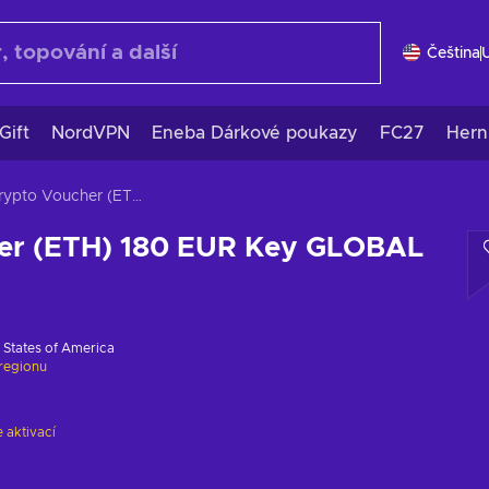
Čeština
Gift
NordVPN
Eneba Dárkové poukazy
FC27
Hern
Crypto Voucher (ETH) 180 EUR Key GLOBAL
er (ETH) 180 EUR Key GLOBAL
 States of America
regionu
 aktivací