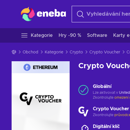
Kategorie
Hry -90 %
Software
Karty e
Obchod
Kategorie
Crypto
Crypto Voucher
Crypto Vouch
Globální
Lze aktivovat v
United
Zkontrolujte
omezení 
Crypto Voucher
Zkontrolujte
průvodce
Digitální klíč