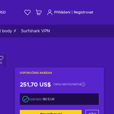
|
USD
Přihlášení
Registrovat
í body ⚡
Surfshark VPN
0
DOPORUČENÁ NABÍDKA
251,70 US$
Cena není konečná
Vybráno:
180 EUR