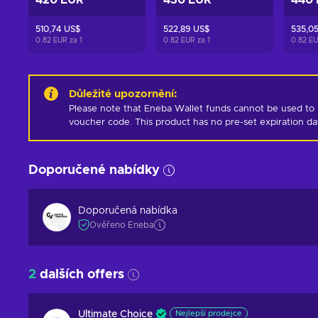
420 EUR
430 EUR
440
510,74 US$
522,89 US$
535,0
0.82 EUR za
1
0.82 EUR za
1
0.82 E
Důležité upozornění
:
Please note that Eneba Wallet funds cannot be used to 
voucher code. This product has no pre-set expiration d
Doporučené nabídky
Doporučená nabídka
Ověřeno Eneba
2
dalších offers
Ultimate Choice
Nejlepší prodejce