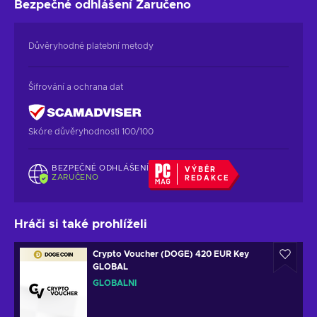
Bezpečné odhlášení
Zaručeno
Důvěryhodné platební metody
Šifrování a ochrana dat
Skóre důvěryhodnosti 100/100
BEZPEČNÉ ODHLÁŠENÍ
VÝBĚR
ZARUČENO
REDAKCE
Hráči si také prohlíželi
Crypto Voucher (DOGE) 420 EUR Key
GLOBAL
GLOBÁLNÍ