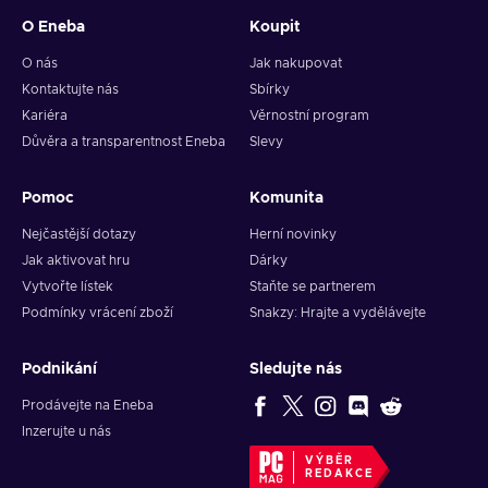
O Eneba
Koupit
O nás
Jak nakupovat
Kontaktujte nás
Sbírky
Kariéra
Věrnostní program
Důvěra a transparentnost Eneba
Slevy
Pomoc
Komunita
Nejčastější dotazy
Herní novinky
Jak aktivovat hru
Dárky
Vytvořte lístek
Staňte se partnerem
Podmínky vrácení zboží
Snakzy: Hrajte a vydělávejte
Podnikání
Sledujte nás
Prodávejte na Eneba
Inzerujte u nás
VÝBĚR
REDAKCE