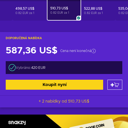
510,73 US$
498,57 US$
522,88 US$
535,0
0.82 EUR za
1
0.82 EUR za
1
0.82 EUR za
1
0.82 E
DOPORUČENÁ NABÍDKA
587,36 US$
Cena není konečná
Vybráno:
420 EUR
Koupit nyní
+ 2 nabídky od
510,73 US$