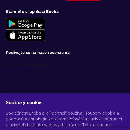
Stáhněte si aplikaci Eneba
Podívejte se na naše recenze na
Soubory cookie
Získejte personalizované nabídky her
Společnost Eneba a její partneři používají soubory cookie a
Předplatit
podobné technologie ke shromažďování a analýze informací
o uživatelích těchto webových stránek. Tyto informace
Z odběru se můžete kdykoli odhlásit. Více informací naleznete v