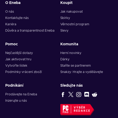
O Eneba
Koupit
O nás
Jak nakupovat
Kontaktujte nás
Sbírky
Kariéra
Věrnostní program
Důvěra a transparentnost Eneba
Slevy
Pomoc
Komunita
Nejčastější dotazy
Herní novinky
Jak aktivovat hru
Dárky
Vytvořte lístek
Staňte se partnerem
Podmínky vrácení zboží
Snakzy: Hrajte a vydělávejte
Podnikání
Sledujte nás
Prodávejte na Eneba
Inzerujte u nás
VÝBĚR
REDAKCE