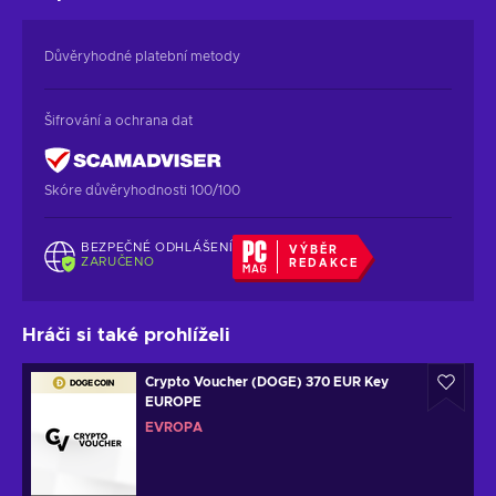
Důvěryhodné platební metody
Šifrování a ochrana dat
Skóre důvěryhodnosti 100/100
BEZPEČNÉ ODHLÁŠENÍ
VÝBĚR
ZARUČENO
REDAKCE
Hráči si také prohlíželi
Crypto Voucher (DOGE) 370 EUR Key
EUROPE
EVROPA