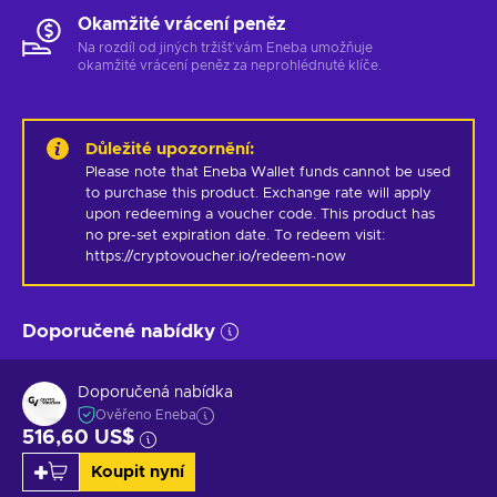
Okamžité vrácení peněz
Na rozdíl od jiných tržišť vám Eneba umožňuje
okamžité vrácení peněz za neprohlédnuté klíče.
Důležité upozornění
:
Please note that Eneba Wallet funds cannot be used 
to purchase this product. Exchange rate will apply 
upon redeeming a voucher code. This product has 
no pre-set expiration date. To redeem visit: 
https://cryptovoucher.io/redeem-now
Doporučené nabídky
Doporučená nabídka
Ověřeno Eneba
516,60 US$
Koupit nyní