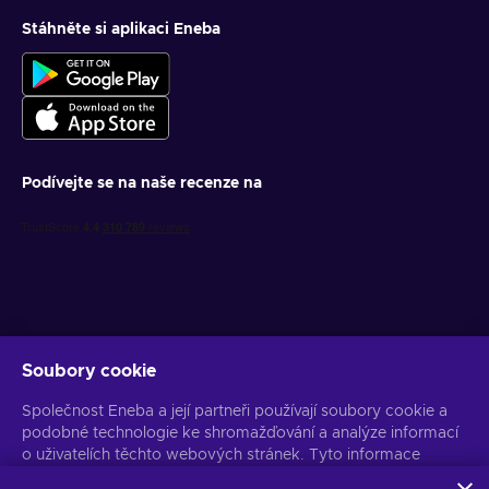
Stáhněte si aplikaci Eneba
Podívejte se na naše recenze na
Soubory cookie
Získejte personalizované nabídky her
Společnost Eneba a její partneři používají soubory cookie a
Předplatit
podobné technologie ke shromažďování a analýze informací
o uživatelích těchto webových stránek. Tyto informace
Z odběru se můžete kdykoli odhlásit. Více informací naleznete v
Oznámení o ochraně osobních údajů
používáme ke zlepšení obsahu, reklamy a dalších služeb na