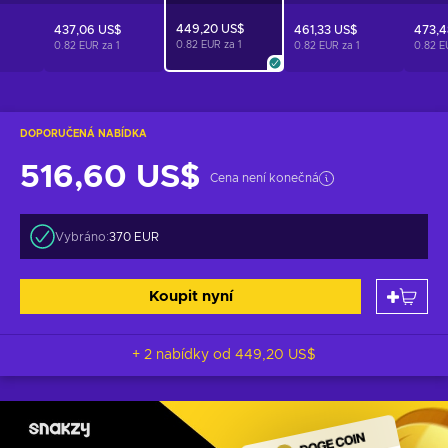
449,20 US$
437,06 US$
461,33 US$
473,4
0.82 EUR za
1
0.82 EUR za
1
0.82 EUR za
1
0.82 E
DOPORUČENÁ NABÍDKA
516,60 US$
Cena není konečná
Vybráno:
370 EUR
Koupit nyní
+ 2 nabídky od
449,20 US$