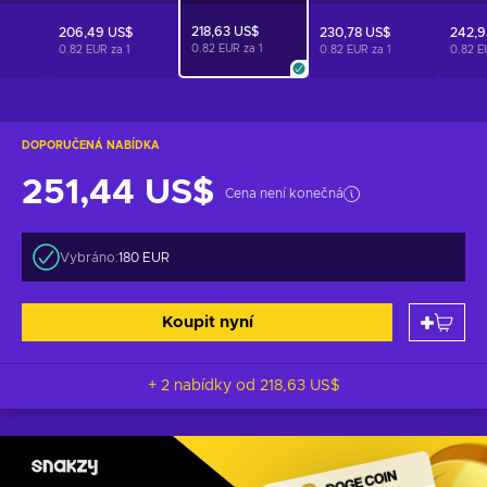
218,63 US$
206,49 US$
230,78 US$
242,9
0.82 EUR za
1
0.82 EUR za
1
0.82 EUR za
1
0.82 E
DOPORUČENÁ NABÍDKA
251,44 US$
Cena není konečná
Vybráno:
180 EUR
Koupit nyní
+ 2 nabídky od
218,63 US$