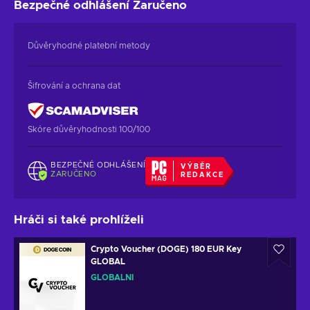
Bezpečné odhlášení
Zaručeno
Důvěryhodné platební metody
Šifrování a ochrana dat
Skóre důvěryhodnosti 100/100
BEZPEČNÉ ODHLÁŠENÍ
VÝBĚR
ZARUČENO
REDAKCE
Hráči si také prohlíželi
Crypto Voucher (DOGE) 180 EUR Key
GLOBAL
GLOBÁLNÍ