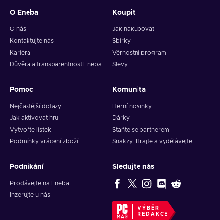
O Eneba
Koupit
O nás
Jak nakupovat
Kontaktujte nás
Sbírky
Kariéra
Věrnostní program
Důvěra a transparentnost Eneba
Slevy
Pomoc
Komunita
Nejčastější dotazy
Herní novinky
Jak aktivovat hru
Dárky
Vytvořte lístek
Staňte se partnerem
Podmínky vrácení zboží
Snakzy: Hrajte a vydělávejte
Podnikání
Sledujte nás
Prodávejte na Eneba
Inzerujte u nás
VÝBĚR
REDAKCE