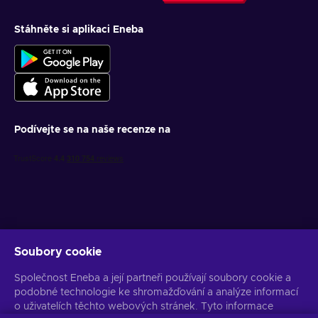
Stáhněte si aplikaci Eneba
Podívejte se na naše recenze na
Soubory cookie
Získejte personalizované nabídky her
Společnost Eneba a její partneři používají soubory cookie a
Předplatit
podobné technologie ke shromažďování a analýze informací
o uživatelích těchto webových stránek. Tyto informace
Z odběru se můžete kdykoli odhlásit. Více informací naleznete v