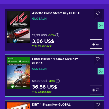
Assetto Corsa Steam Key GLOBAL
GLOBÁLNÍ
19,99 US$
-80%
3,96 US$
Steam
11
%
Cashback
Forza Horizon 4 XBOX LIVE Key
GLOBAL
GLOBÁLNÍ
59,99 US$
-39%
36,56 US$
Xbox Live
11
%
Cashback
DiRT 4 Steam Key GLOBAL