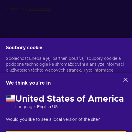
Soubory cookie
Získejte personalizované nabídky her
Společnost Eneba a její partneři používají soubory cookie a
Předplatit
podobné technologie ke shromažďování a analýze informací
Z odběru se můžete kdykoli odhlásit. Více informací naleznete v
o uživatelích těchto webových stránek. Tyto informace
Oznámení o ochraně osobních údajů
používáme ke zlepšení obsahu, reklamy a dalších služeb na
stránkách. Vaše osobní údaje mohou být také použity k
We think you're in
personalizaci reklam.
Čeština
USD
Kliknutím na tlačítko „Přijmout vše“ souhlasíte s používáním
United States of America
těchto technologií společností Eneba a jejími partnery. Svůj
souhlas můžete upravit kliknutím na tlačítko „Přizpůsobit“.
Language
:
English US
Další informace o tom, jak Google používá vaše data,
naleznete na
Bezpečnost a ochrana osobních údajů firem
Copyright © 2026 Eneba. Všechna práva vyhrazena.
JSC „Helis play“,
Would you like to see a local version of the site?
Google
.
Gyneju St. 4-333, Vilnius, Litevská republika
Obchodní podmínky
,
Oznámení o ochraně osobních údajů
,
Předvolby souborů cookie
.