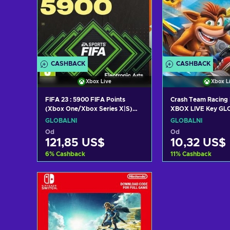
CASHBACK
CASHBACK
Xbox Live
Xbox L
FIFA 23 : 5900 FIFA Points
Crash Team Racing 
(Xbox One/Xbox Series X|S)
XBOX LIVE Key GL
Xbox Live Key GLOBAL
GLOBÁLNÍ
GLOBÁLNÍ
Od
Od
121,85 US$
10,32 US$
6
%
Cashback
11
%
Cashback
Přidat do košíku
Přidat do 
Zobrazit nabídky
Zobrazit n