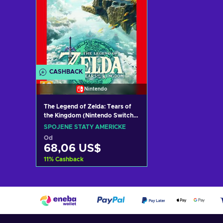
CASHBACK
Nintendo
The Legend of Zelda: Tears of
the Kingdom (Nintendo Switch)
eShop Key UNITED STATES
SPOJENÉ STÁTY AMERICKÉ
Od
68,06 US$
11
%
Cashback
Přidat do košíku
Zobrazit nabídky