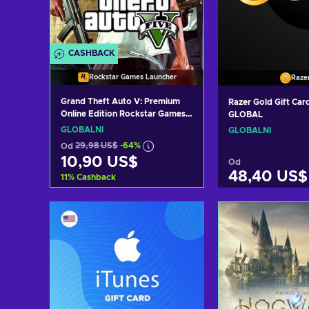
CASHBACK
Rockstar Games Launcher
Raze
Grand Theft Auto V: Premium
Razer Gold Gift Ca
Online Edition Rockstar Games
GLOBAL
Launcher Key GLOBAL
GLOBÁLNÍ
GLOBÁLNÍ
Od
29,98 US$
-64%
10,90 US$
Od
48,40 US$
11
%
Cashback
Přidat do košíku
Přidat do 
Zobrazit nabídky
Zobrazit n