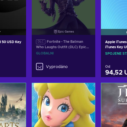
Epic Games
r
Fortnite - The Batman
rd 50 USD Key
DLC
Apple iTunes
Who Laughs Outfit (DLC) Epic
iTunes Key 
Games Key GLOBAL
GLOBÁLNÍ
SPOJENÉ ST
Vyprodáno
Od
94,52 
košíku
Přida
abídky
Zobra