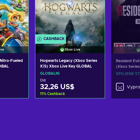
CASHBACK
ive
Xbox Live
Nitro-Fueled
Hogwarts Legacy (Xbox Series
Resident Evil
OBAL
X|S) Xbox Live Key GLOBAL
(Xbox Series
UNITED STA
GLOBÁLNÍ
SPOJENÉ ST
Od
32,26 US$
Vypr
11
%
Cashback
košíku
Přidat do košíku
abídky
Zobrazit nabídky