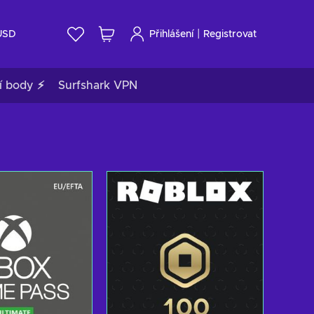
|
USD
Přihlášení
Registrovat
í body ⚡
Surfshark VPN