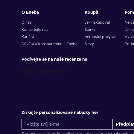
O Eneba
Koupit
Pom
O nás
Jak nakupovat
Nejča
Kontaktujte nás
Sbírky
Jak a
Kariéra
Věrnostní program
Vytvo
Důvěra a transparentnost Eneba
Slevy
Podm
Podívejte se na naše recenze na
Získejte personalizované nabídky her
Předplat
Z odběru se můžete kdykoli odhlásit. Více informací naleznete v