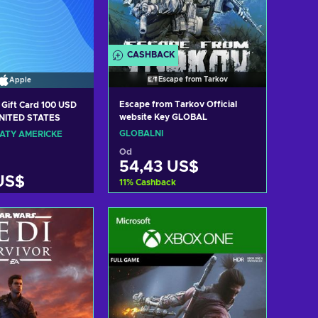
CASHBACK
Escape from Tarkov
Apple
Escape from Tarkov Official
 Gift Card 100 USD
website Key GLOBAL
UNITED STATES
GLOBÁLNÍ
ÁTY AMERICKÉ
Od
54,43 US$
US$
11
%
Cashback
Přidat do košíku
t do košíku
Zobrazit nabídky
zit nabídky