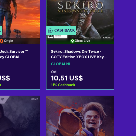
K
CASHBACK
Origin
Xbox Live
edi: Survivor™
Sekiro: Shadows Die Twice -
 Key GLOBAL
GOTY Edition XBOX LIVE Key
GLOBAL
GLOBÁLNÍ
Od
US$
10,51 US$
k
11
%
Cashback
t do košíku
Přidat do košíku
zit nabídky
Zobrazit nabídky