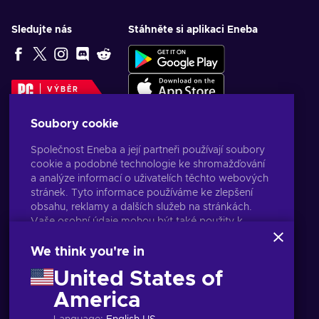
Sledujte nás
Stáhněte si aplikaci Eneba
VÝBĚR
REDAKCE
Soubory cookie
Společnost Eneba a její partneři používají soubory
cookie a podobné technologie ke shromažďování
a analýze informací o uživatelích těchto webových
stránek. Tyto informace používáme ke zlepšení
obsahu, reklamy a dalších služeb na stránkách.
Vaše osobní údaje mohou být také použity k
personalizaci reklam.
Kliknutím na tlačítko „Přijmout vše“ souhlasíte s
We think you're in
používáním těchto technologií společností Eneba a
United States of
jejími partnery. Svůj souhlas můžete upravit
kliknutím na tlačítko „Přizpůsobit“.
America
Čeština
USD
Další informace o tom, jak Google používá vaše