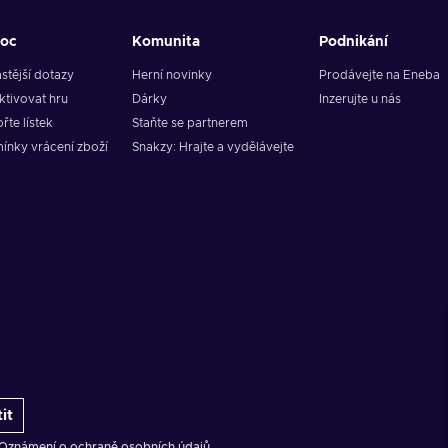
oc
Komunita
Podnikání
stější dotazy
Herní novinky
Prodávejte na Eneba
ktivovat hru
Dárky
Inzerujte u nás
řte lístek
Staňte se partnerem
ínky vrácení zboží
Snakzy: Hrajte a vydělávejte
it
Oznámení o ochraně osobních údajů