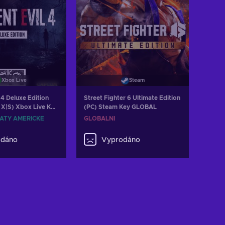
Xbox Live
Steam
 4 Deluxe Edition
Street Fighter 6 Ultimate Edition
 X|S) Xbox Live Key
(PC) Steam Key GLOBAL
TES
ÁTY AMERICKÉ
GLOBÁLNÍ
odáno
Vyprodáno