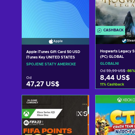
CASHBACK
Stea
Apple
Hogwarts Legacy S
Apple iTunes Gift Card 50 USD
(PC) GLOBAL
iTunes Key UNITED STATES
GLOBÁLNÍ
SPOJENÉ STÁTY AMERICKÉ
Od
59,99 US$
-86%
8,44 US$
Od
47,27 US$
11
%
Cashback
Přidat do 
Přidat do košíku
Zobrazit n
Zobrazit nabídky