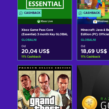
CASHBACK
CASHBACK
Xbox Live
Windows 
Xbox Game Pass Core
Minecraft: Java & 
(Essential) 3 month Key GLOBAL
Edition (PC) Officia
GLOBAL
GLOBÁLNÍ
GLOBÁLNÍ
Od
Od
20,04 US$
18,69 US$
11
%
Cashback
11
%
Cashback
Přidat do košíku
Přidat do 
Zobrazit nabídky
Zobrazit n