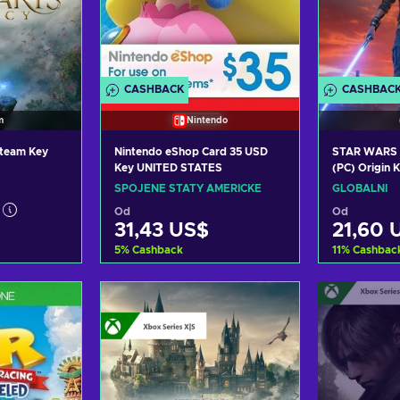
CASHBACK
CASHBAC
m
Nintendo
team Key
Nintendo eShop Card 35 USD
STAR WARS J
Key UNITED STATES
(PC) Origin
SPOJENÉ STÁTY AMERICKÉ
GLOBÁLNÍ
Od
Od
31,43 US$
21,60 
5
%
Cashback
11
%
Cashbac
košíku
Přidat do košíku
Přida
abídky
Zobrazit nabídky
Zobra