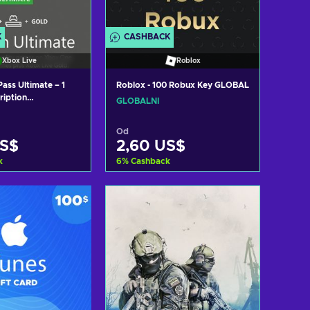
K
CASHBACK
Xbox Live
Roblox
ss Ultimate – 1
Roblox - 100 Robux Key GLOBAL
ription
GLOBÁLNÍ
ws) Non-stackable
Od
US$
2,60 US$
k
6
%
Cashback
t do košíku
Přidat do košíku
zit nabídky
Zobrazit nabídky