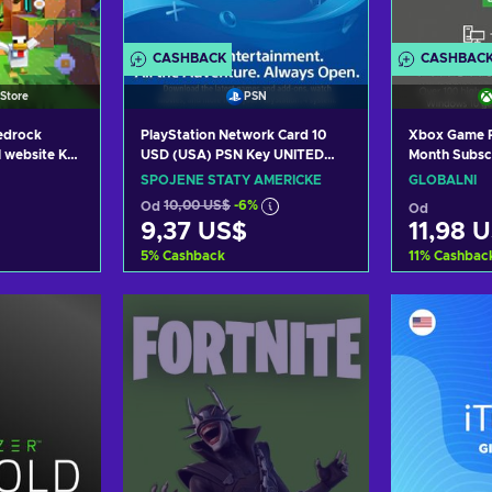
CASHBACK
CASHBAC
Store
PSN
Bedrock
PlayStation Network Card 10
Xbox Game Pa
l website Key
USD (USA) PSN Key UNITED
Month Subsc
STATES
(Xbox/Windo
SPOJENÉ STÁTY AMERICKÉ
GLOBÁLNÍ
Key GLOBAL
Od
10,00 US$
-6%
Od
9,37 US$
11,98 
5
%
Cashback
11
%
Cashbac
košíku
Přidat do košíku
Přida
abídky
Zobrazit nabídky
Zobra