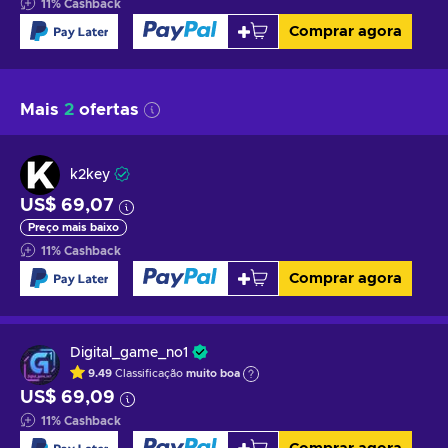
11
%
Cashback
Comprar agora
Mais
2
ofertas
k2key
US$ 69,07
Preço mais baixo
11
%
Cashback
Comprar agora
Digital_game_no1
9.49
Classificação
muito boa
US$ 69,09
11
%
Cashback