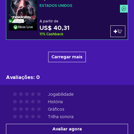
ESTADOS UNIDOS
A partir de
US$ 40,31
Xbox Live
11
%
Cashback
Carregar mais
Avaliações
:
0
Jogabilidade
História
Gráficos
Trilha sonora
Avaliar agora