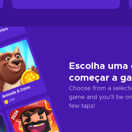
Escolha uma 
começar a g
Choose from a selectio
game and you'll be on
few taps!