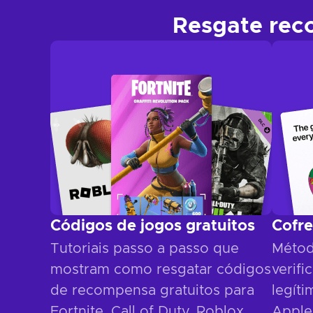
Resgate rec
Códigos de jogos gratuitos
Cofre
Tutoriais passo a passo que
Métod
mostram como resgatar códigos
verifi
de recompensa gratuitos para
legít
Fortnite, Call of Duty, Roblox,
Apple