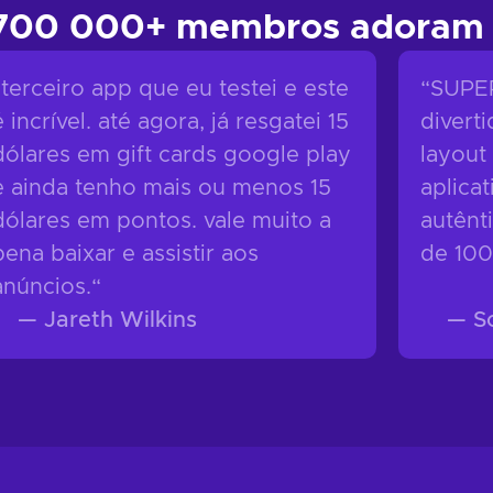
 700 000+ membros adoram 
“
terceiro app que eu testei e este
“
SUPE
é incrível. até agora, já resgatei 15
divert
dólares em gift cards google play
layout
e ainda tenho mais ou menos 15
aplica
dólares em pontos. vale muito a
autênt
pena baixar e assistir aos
de 100
anúncios.
“
—
Jareth Wilkins
—
S