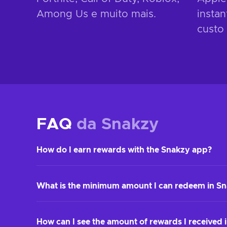
Among Us e muito mais.
insta
custo
FAQ
da Snakzy
How do I earn rewards with the Snakzy app?
Earning with Snakzy is simple!
What is the minimum amount I can redeem in S
Here's the full flow:
Sign up: If you already have an Eneba account, lo
The minimum amount required to redeem rewards in Sna
How can I see the amount of rewards I received 
Users must first reach 35.000 coins to unlock the