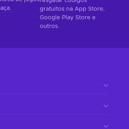
resgatar códigos
aça.
gratuitos na App Store,
Google Play Store e
outros.
 avoids account mix-ups down the line.