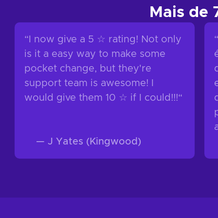
Mais de
“
I now give a 5 ☆ rating! Not only
is it a easy way to make some
pocket change, but they're
support team is awesome! I
would give them 10 ☆ if I could!!!
“
—
J Yates (Kingwood)