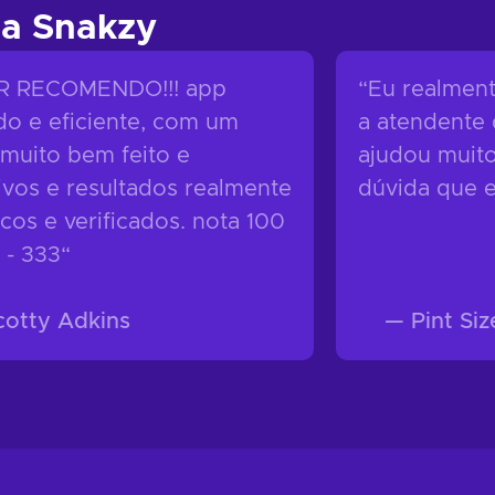
a Snakzy
R RECOMENDO!!! app
“
Eu realment
ido e eficiente, com um
a atendente 
 muito bem feito e
ajudou muito
tivos e resultados realmente
dúvida que e
icos e verificados. nota 100
 - 333
“
cotty Adkins
—
Pint Si