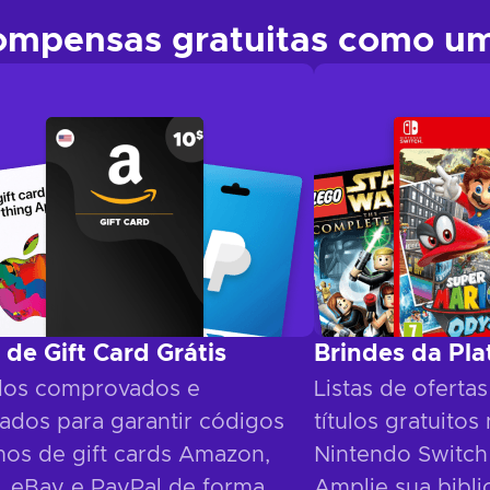
ompensas gratuitas como um 
 de Gift Card Grátis
Brindes da Pl
os comprovados e
Listas de ofertas
cados para garantir códigos
títulos gratuito
imos de gift cards Amazon,
Nintendo Switch 
, eBay e PayPal de forma
Amplie sua bibli