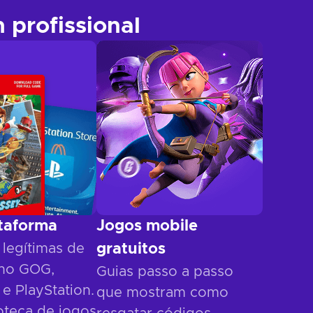
profissional
ataforma
Jogos mobile
 legítimas de
gratuitos
s no GOG,
Guias passo a passo
e PlayStation.
que mostram como
oteca de jogos