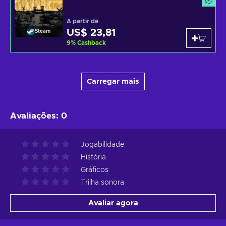
A partir de
US$ 23,81
Steam
9
%
Cashback
Carregar mais
Avaliações
:
0
Jogabilidade
História
Gráficos
Trilha sonora
Avaliar agora