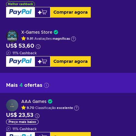
Melhor cashback
Comprar agora
X-Games Store
9.91
Avaliações
magníficas
US$ 53,60
11
%
Cashback
Comprar agora
Mais
4
ofertas
AAA Games
9.70
Classificação
excelente
US$ 23,53
Preço mais baixo
11
%
Cashback