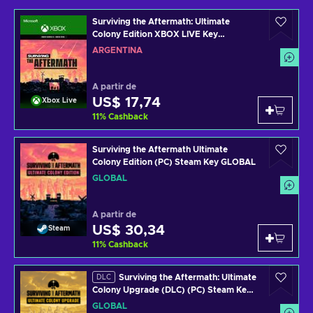
Surviving the Aftermath: Ultimate
Colony Edition XBOX LIVE Key
ARGENTINA
ARGENTINA
A partir de
US$ 17,74
Xbox Live
11
%
Cashback
Surviving the Aftermath Ultimate
Colony Edition (PC) Steam Key GLOBAL
GLOBAL
A partir de
US$ 30,34
Steam
11
%
Cashback
Surviving the Aftermath: Ultimate
DLC
Colony Upgrade (DLC) (PC) Steam Key
GLOBAL
GLOBAL