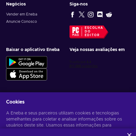
Negócios
Siga-nos
Vender em Eneba
Anuncie Conosco
ESCOLHA
DO
EDITOR
Baixar o aplicativo Eneba
Veja nossas avaliações em
Cookies
Receba ofertas personalizadas de jogos
A Eneba e seus parceiros utilizam cookies e tecnologias
Inscrever-se
semelhantes para coletar e analisar informações sobre os
usuários deste site. Usamos essas informações para
Você pode cancelar sua inscrição a qualquer momento. Acesse
Aviso
de Privacidade
para mais informações.
melhorar o conteúdo, a publicidade e outros serviços no site.