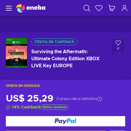
Oferta de Cashback
4
Surviving the Aftermath:
Ultimate Colony Edition XBOX
LIVE Key EUROPE
OFERTA EM DESTAQUE
US$ 25,29
O preço não é definitivo
14
%
Cashback
Melhor cashback