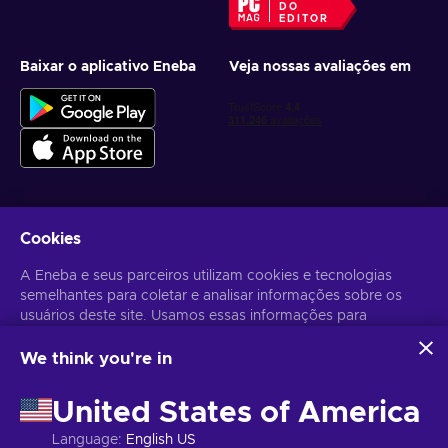
DO
EDITOR
Baixar o aplicativo Eneba
Veja nossas avaliações em
Cookies
Receba ofertas personalizadas de jogos
A Eneba e seus parceiros utilizam cookies e tecnologias
Inscrever-se
semelhantes para coletar e analisar informações sobre os
usuários deste site. Usamos essas informações para
Você pode cancelar sua inscrição a qualquer momento. Acesse
Aviso
de Privacidade
para mais informações.
melhorar o conteúdo, a publicidade e outros serviços no site.
Seus dados pessoais também podem ser usados para a
We think you're in
personalização de anúncios.
Português Brasileiro
USD
Ao clicar em "Aceitar todos", você concorda com o uso
United States of America
dessas tecnologias pela Eneba e seus parceiros. Você pode
ajustar seu consentimento clicando em "Personalizar".
Language
:
English US