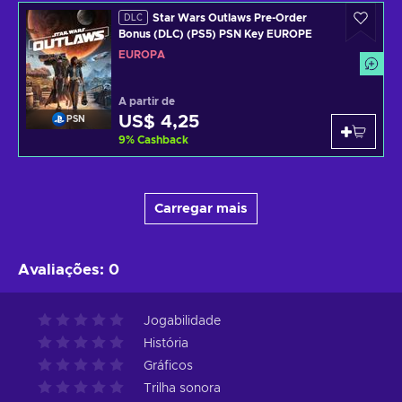
Star Wars Outlaws Pre-Order
DLC
Bonus (DLC) (PS5) PSN Key EUROPE
EUROPA
A partir de
US$ 4,25
PSN
9
%
Cashback
Carregar mais
Avaliações
:
0
Jogabilidade
História
Gráficos
Trilha sonora