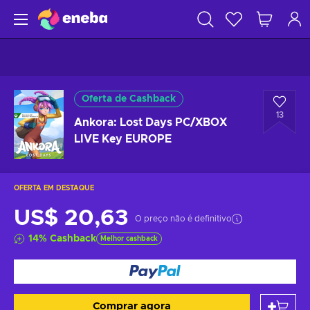
Oferta de Cashback
13
Ankora: Lost Days PC/XBOX
LIVE Key EUROPE
OFERTA EM DESTAQUE
US$ 20,63
O preço não é definitivo
14
%
Cashback
Melhor cashback
Comprar agora