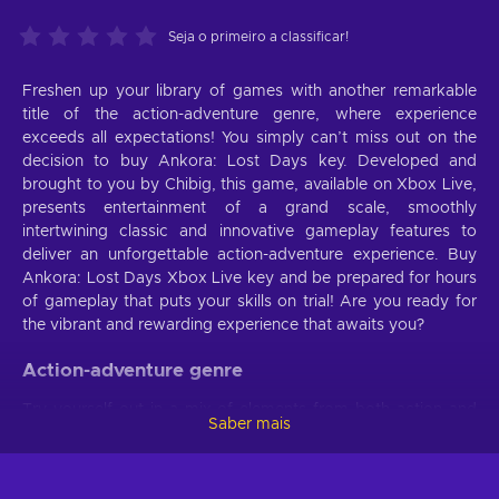
Seja o primeiro a classificar!
Freshen up your library of games with another remarkable
title of the action-adventure genre, where experience
exceeds all expectations! You simply can’t miss out on the
decision to buy Ankora: Lost Days key. Developed and
brought to you by Chibig, this game, available on Xbox Live,
presents entertainment of a grand scale, smoothly
intertwining classic and innovative gameplay features to
deliver an unforgettable action-adventure experience. Buy
Ankora: Lost Days Xbox Live key and be prepared for hours
of gameplay that puts your skills on trial! Are you ready for
the vibrant and rewarding experience that awaits you?
Action-adventure genre
Try yourself out in a mix of elements from both action and
Saber mais
adventure game genres. Ankora: Lost Days Xbox Live key
can provide you with a compelling storyline in which you’ll
have to face physical and conceptual challenges. You’ll be