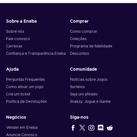
livestock, and improve your farm;
Relaxing – You can relieve some stress as you complete
in-game tasks;
Sobre a Eneba
Comprar
RPG – You take the role of the protagonist, hone your
skills, and face various challenges to complete missions;
Sobre nós
Como comprar
Survival – You have to manage resources and fight against
Fale conosco
Coleções
foes & the environment to survive;
Carreiras
Programa de fidelidade
Visual novel – You interact with the world and the various
Confiança e Transparência Eneba
Descontos
colourful characters around them, and dive deeper into their
stories;
Ajuda
Comunidade
Cheap Ankora: Lost Days key price.
Perguntas Frequentes
Notícias sobre Jogos
Como ativar um jogo
Sorteios
Crie um ticket
Seja um afiliado
Política de Devoluções
Snakzy: Jogue e Ganhe
Negócios
Siga-nos
Vender em Eneba
Anuncie Conosco