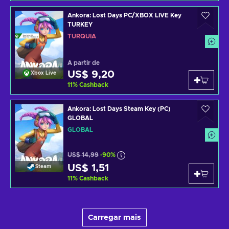
Ankora: Lost Days PC/XBOX LIVE Key
TURKEY
TURQUIA
A partir de
US$ 9,20
Xbox Live
11
%
Cashback
Ankora: Lost Days Steam Key (PC)
GLOBAL
GLOBAL
US$ 14,99
-90%
US$ 1,51
Steam
11
%
Cashback
Carregar mais