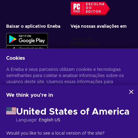
ESCOLHA
DO
EDITOR
Baixar o aplicativo Eneba
Veja nossas avaliações em
Cookies
A Eneba e seus parceiros utilizam cookies e tecnologias
semelhantes para coletar e analisar informações sobre os
Receba ofertas personalizadas de jogos
usuários deste site. Usamos essas informações para
melhorar o conteúdo, a publicidade e outros serviços no site.
Inscrever-se
Seus dados pessoais também podem ser usados para a
We think you're in
personalização de anúncios.
Você pode cancelar sua inscrição a qualquer momento. Acesse
Aviso
Ao clicar em "Aceitar todos", você concorda com o uso
de Privacidade
para mais informações.
United States of America
dessas tecnologias pela Eneba e seus parceiros. Você pode
ajustar seu consentimento clicando em "Personalizar".
Language
:
English US
Para mais informações sobre como o Google utiliza seus
Português Brasileiro
USD
dados, consulte
Segurança e Privacidade do Google
Would you like to see a local version of the site?
Business
.