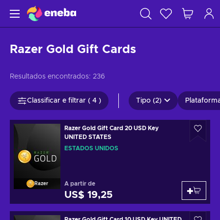
Razer Gold Gift Cards
Resultados encontrados:
236
Classificar e filtrar ( 4 )
Tipo (2)
Plataforma
Razer Gold Gift Card 20 USD Key
UNITED STATES
ESTADOS UNIDOS
A partir de
Razer
US$ 19,25
Razer Gold Gift Card 10 USD Key UNITED