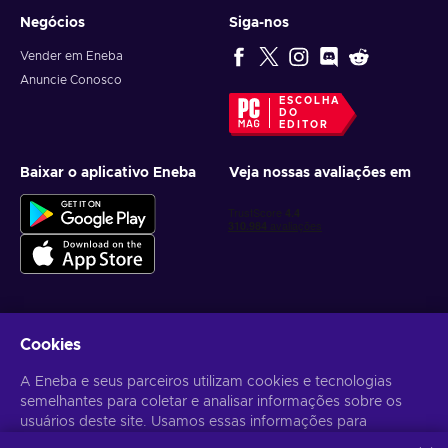
Negócios
Siga-nos
Vender em Eneba
Anuncie Conosco
ESCOLHA
DO
EDITOR
Baixar o aplicativo Eneba
Veja nossas avaliações em
Cookies
Receba ofertas personalizadas de jogos
A Eneba e seus parceiros utilizam cookies e tecnologias
Inscrever-se
semelhantes para coletar e analisar informações sobre os
usuários deste site. Usamos essas informações para
Você pode cancelar sua inscrição a qualquer momento. Acesse
Aviso
de Privacidade
para mais informações.
melhorar o conteúdo, a publicidade e outros serviços no site.