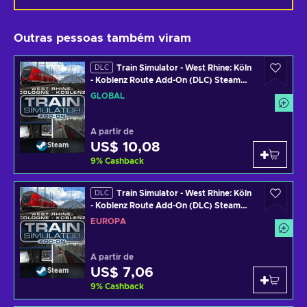
Outras pessoas também viram
Train Simulator - West Rhine: Köln
DLC
- Koblenz Route Add-On (DLC) Steam
Key GLOBAL
GLOBAL
A partir de
US$ 10,08
Steam
9
%
Cashback
Train Simulator - West Rhine: Köln
DLC
- Koblenz Route Add-On (DLC) Steam
Key EUROPE
EUROPA
A partir de
US$ 7,06
Steam
9
%
Cashback