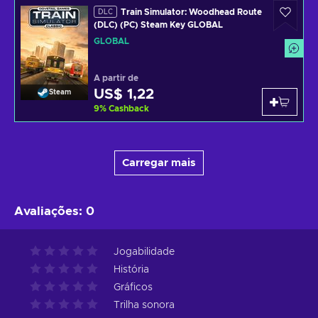
Train Simulator: Woodhead Route
DLC
(DLC) (PC) Steam Key GLOBAL
GLOBAL
A partir de
US$ 1,22
Steam
9
%
Cashback
Carregar mais
Avaliações
:
0
Jogabilidade
História
Gráficos
Trilha sonora