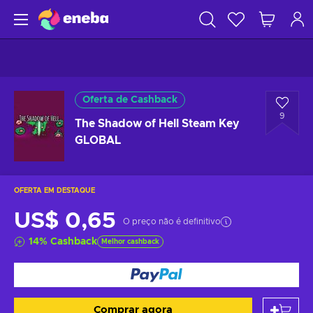
Oferta de Cashback
9
The Shadow of Hell Steam Key
GLOBAL
OFERTA EM DESTAQUE
US$ 0,65
O preço não é definitivo
14
%
Cashback
Melhor cashback
Comprar agora