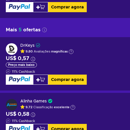
Comprar agora
Mais
5
ofertas
DrKeys
9.80
Avaliações
magníficas
US$ 0,57
Preço mais baixo
11
%
Cashback
Comprar agora
Alinha Games
9.72
Classificação
excelente
US$ 0,58
11
%
Cashback
Comprar agora