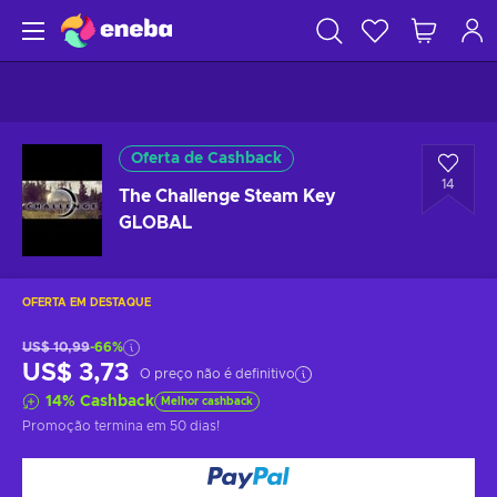
Oferta de Cashback
14
The Challenge Steam Key
GLOBAL
OFERTA EM DESTAQUE
US$ 10,99
-66%
US$ 3,73
O preço não é definitivo
14
%
Cashback
Melhor cashback
Promoção termina
em 50 dias
!