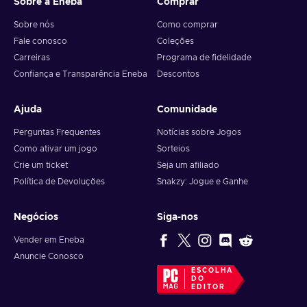
Sobre a Eneba
Comprar
Sobre nós
Como comprar
Fale conosco
Coleções
Carreiras
Programa de fidelidade
Confiança e Transparência Eneba
Descontos
Ajuda
Comunidade
Perguntas Frequentes
Notícias sobre Jogos
Como ativar um jogo
Sorteios
Crie um ticket
Seja um afiliado
Política de Devoluções
Snakzy: Jogue e Ganhe
Negócios
Siga-nos
Vender em Eneba
Anuncie Conosco
ESCOLHA
DO
EDITOR