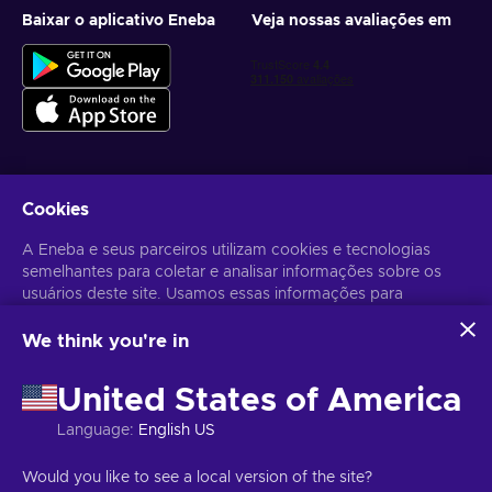
Baixar o aplicativo Eneba
Veja nossas avaliações em
Cookies
Receba ofertas personalizadas de jogos
A Eneba e seus parceiros utilizam cookies e tecnologias
Inscrever-se
semelhantes para coletar e analisar informações sobre os
usuários deste site. Usamos essas informações para
Você pode cancelar sua inscrição a qualquer momento. Acesse
Aviso
de Privacidade
para mais informações.
melhorar o conteúdo, a publicidade e outros serviços no site.
Seus dados pessoais também podem ser usados para a
We think you're in
personalização de anúncios.
Português Brasileiro
USD
Ao clicar em "Aceitar todos", você concorda com o uso
United States of America
dessas tecnologias pela Eneba e seus parceiros. Você pode
ajustar seu consentimento clicando em "Personalizar".
Language
:
English US
Para mais informações sobre como o Google utiliza seus
dados, consulte
Segurança e Privacidade do Google
Copyright © 2026 Eneba. Todos os direitos reservados.
JSC “Helis
Would you like to see a local version of the site?