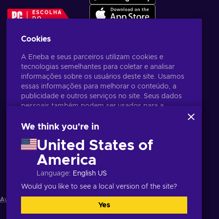
ESCOLHA
DO
EDITOR
Cookies
A Eneba e seus parceiros utilizam cookies e
tecnologias semelhantes para coletar e analisar
informações sobre os usuários deste site. Usamos
essas informações para melhorar o conteúdo, a
publicidade e outros serviços no site. Seus dados
pessoais também podem ser usados para a
personalização de anúncios.
Ao clicar em "Aceitar todos", você concorda com
We think you're in
o uso dessas tecnologias pela Eneba e seus
United States of
parceiros. Você pode ajustar seu consentimento
clicando em "Personalizar".
America
Português Brasileiro
USD
Para mais informações sobre como o Google
Language
:
English US
utiliza seus dados, consulte
Segurança e
Privacidade do Google Business
.
Would you like to see a local version of the site?
Aviso de privacidade
,
Preferências de cookies
.
Yes
Aceitar tudo
Personalizar