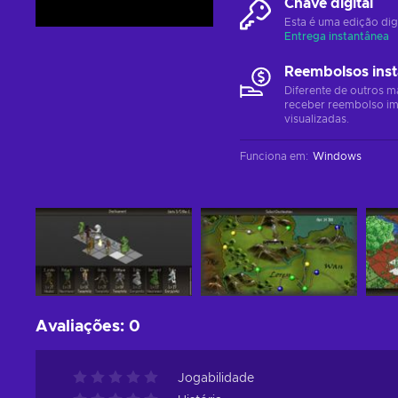
Chave digital
Esta é uma edição dig
Entrega instantânea
Reembolsos ins
Diferente de outros m
receber reembolso im
visualizadas.
Funciona em
:
Windows
Avaliações
:
0
Jogabilidade