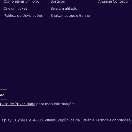
Como ativar um jogo
Sorteios
Anuncie Conosco
Crie um ticket
Seja um afiliado
Política de Devoluções
Snakzy: Jogue e Ganhe
se
Aviso de Privacidade
para mais informações.
is play”, Gyneju St. 4-333, Vilnius, República da Lituânia
Termos e condições
,