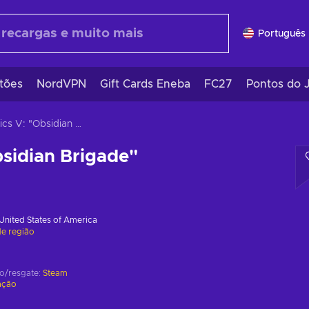
Português 
tões
NordVPN
Gift Cards Eneba
FC27
Pontos do 
Tactics V: "Obsidian Brigade"
bsidian Brigade"
United States of America
de região
ão/resgate:
Steam
ação