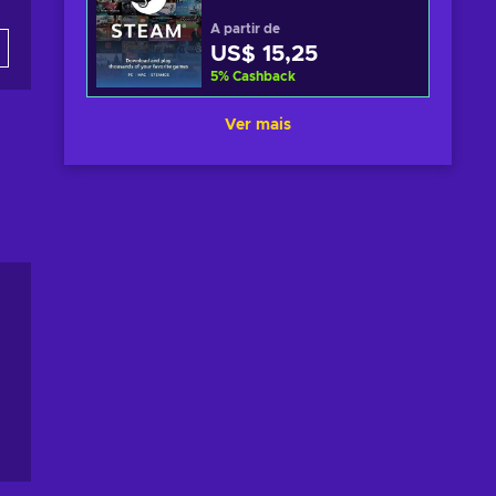
A partir de
US$ 15,25
5
%
Cashback
Ver mais