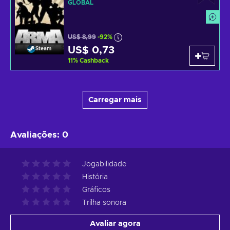
GLOBAL
US$ 8,99
-92%
US$ 0,73
Steam
11
%
Cashback
Carregar mais
Avaliações
:
0
Jogabilidade
História
Gráficos
Trilha sonora
Avaliar agora