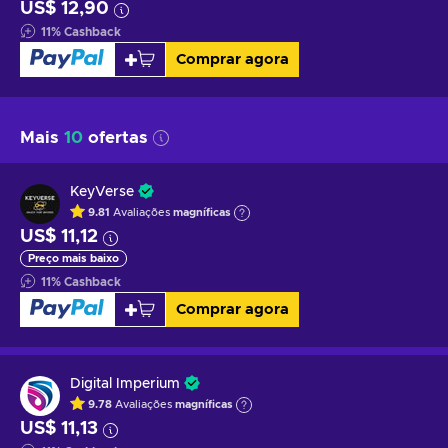
US$ 12,90
11
%
Cashback
Comprar agora
Mais
10
ofertas
KeyVerse
9.81
Avaliações
magníficas
US$ 11,12
Preço mais baixo
11
%
Cashback
Comprar agora
Digital Imperium
9.78
Avaliações
magníficas
US$ 11,13