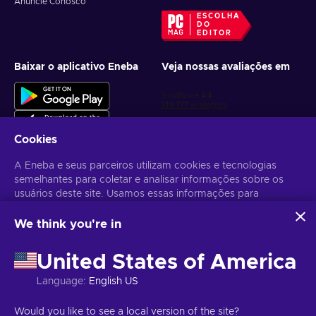
Anuncie Conosco
ESCOLHA
DO
EDITOR
Baixar o aplicativo Eneba
Veja nossas avaliações em
Cookies
A Eneba e seus parceiros utilizam cookies e tecnologias
semelhantes para coletar e analisar informações sobre os
Receba ofertas personalizadas de jogos
usuários deste site. Usamos essas informações para
melhorar o conteúdo, a publicidade e outros serviços no site.
Inscrever-se
Seus dados pessoais também podem ser usados para a
We think you're in
personalização de anúncios.
Você pode cancelar sua inscrição a qualquer momento. Acesse
Aviso
Ao clicar em "Aceitar todos", você concorda com o uso
de Privacidade
para mais informações.
United States of America
dessas tecnologias pela Eneba e seus parceiros. Você pode
ajustar seu consentimento clicando em "Personalizar".
Language
:
English US
Para mais informações sobre como o Google utiliza seus
Português Brasileiro
USD
dados, consulte
Segurança e Privacidade do Google
Would you like to see a local version of the site?