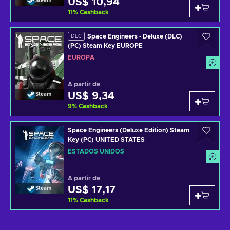
US$ 10,94
Steam
11
%
Cashback
Space Engineers - Deluxe (DLC)
DLC
(PC) Steam Key EUROPE
EUROPA
A partir de
US$ 9,34
Steam
9
%
Cashback
Space Engineers (Deluxe Edition) Steam
Key (PC) UNITED STATES
ESTADOS UNIDOS
A partir de
US$ 17,17
Steam
11
%
Cashback