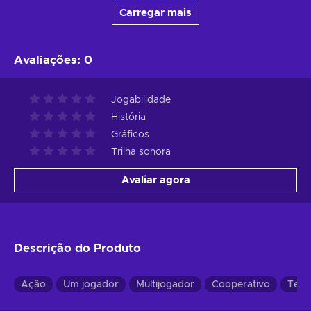
Carregar mais
Avaliações
:
0
Jogabilidade
História
Gráficos
Trilha sonora
Avaliar agora
Descrição do Produto
Ação
Um jogador
Multijogador
Cooperativo
Terc