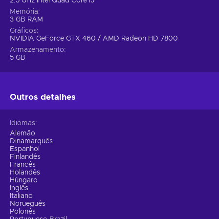
2.5 GHz Intel Quad Core i5
Memória
3 GB RAM
Gráficos
NVIDIA GeForce GTX 460 / AMD Radeon HD 7800
Armazenamento
5 GB
Outros detalhes
Idiomas
Alemão
Dinamarquês
Espanhol
Finlandês
Francês
Holandês
Húngaro
Inglês
Italiano
Norueguês
Polonês