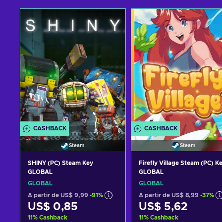
CASHBACK
CASHBACK
Steam
Steam
SHINY (PC) Steam Key
Firefly Village Steam (PC) K
GLOBAL
GLOBAL
GLOBAL
GLOBAL
A partir de
US$ 9,99
-91%
A partir de
US$ 8,99
-37%
US$ 0,85
US$ 5,62
11
%
Cashback
11
%
Cashback