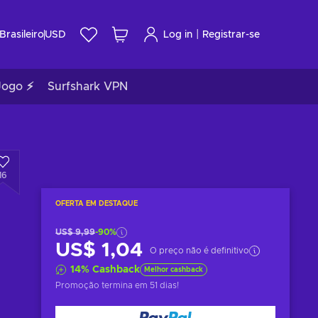
|
Brasileiro
USD
Log in
Registrar-se
Jogo ⚡
Surfshark VPN
16
OFERTA EM DESTAQUE
US$ 9,99
-90%
US$ 1,04
O preço não é definitivo
14
%
Cashback
Melhor cashback
Promoção termina
em 51 dias
!