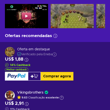
Ofertas recomendadas
Oferta em destaque
Verificado pela Eneba
US$ 1,88
14
%
Cashback
Melhor cashback
Comprar agora
Vikingsbrothers
9.63
Classificação
excelente
US$ 2,91
11
%
Cashback