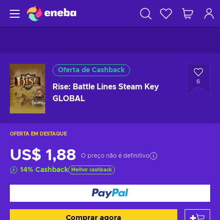
Oferta de Cashback
6
Rise: Battle Lines Steam Key
GLOBAL
OFERTA EM DESTAQUE
US$ 1,88
O preço não é definitivo
14
%
Cashback
Melhor cashback
Comprar agora