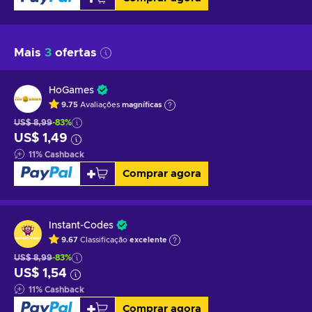
Mais
3
ofertas
HoGames
9.75
Avaliações
magníficas
US$ 8,99
-83%
US$ 1,49
11
%
Cashback
Comprar agora
Instant-Codes
9.67
Classificação
excelente
US$ 8,99
-83%
US$ 1,54
11
%
Cashback
Comprar agora