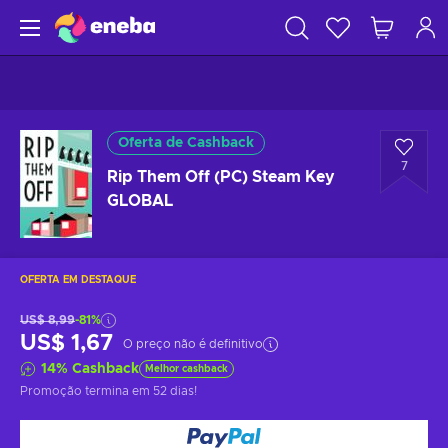
Oferta de Cashback
7
Rip Them Off (PC) Steam Key
GLOBAL
OFERTA EM DESTAQUE
US$ 8,99
-81%
US$ 1,67
O preço não é definitivo
14
%
Cashback
Melhor cashback
Promoção termina
em 52 dias
!