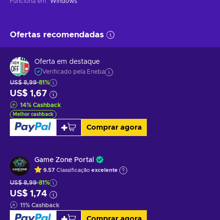
Funciona em
:
Windows
Ofertas recomendadas
Oferta em destaque
Verificado pela Eneba
US$ 8,99
-81%
US$ 1,67
14
%
Cashback
Melhor cashback
Comprar agora
Game Zone Portal
9.57
Classificação
excelente
US$ 8,99
-81%
US$ 1,74
11
%
Cashback
Comprar agora