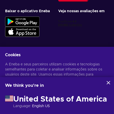
Baixar o aplicativo Eneba
Veja nossas avaliações em
Cookies
Receba ofertas personalizadas de jogos
A Eneba e seus parceiros utilizam cookies e tecnologias
Inscrever-se
semelhantes para coletar e analisar informações sobre os
usuários deste site. Usamos essas informações para
Você pode cancelar sua inscrição a qualquer momento. Acesse
Aviso
de Privacidade
para mais informações.
melhorar o conteúdo, a publicidade e outros serviços no site.
Seus dados pessoais também podem ser usados para a
We think you're in
personalização de anúncios.
Português Brasileiro
USD
Ao clicar em "Aceitar todos", você concorda com o uso
United States of America
dessas tecnologias pela Eneba e seus parceiros. Você pode
ajustar seu consentimento clicando em "Personalizar".
Language
:
English US
Para mais informações sobre como o Google utiliza seus